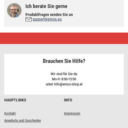
Ich berate Sie gerne
Produktfragen senden Sie an
support@emos.eu
4
Litzen
für
LED
Panel
60×60cm
Brauchen Sie Hilfe?
Wir sind für Sie da:
Mo-Fr 8:00-15:00
unter info@emos-shop.at
HAUPTLINKS
INFO
Kontakt
Impressum
Angebote und Geschenke