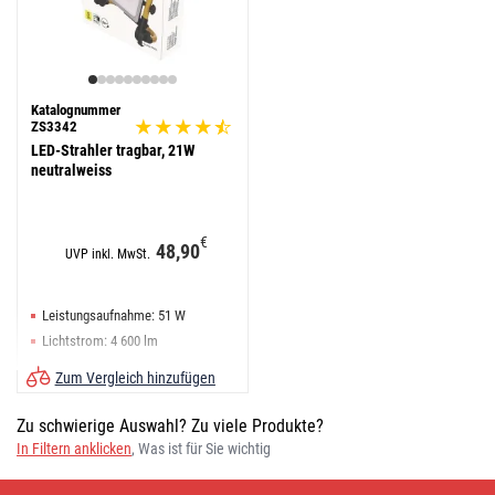
Katalognummer
ZS3342
LED-Strahler tragbar, 21W
neutralweiss
€
48,90
UVP inkl. MwSt.
Leistungsaufnahme: 51 W
Lichtstrom: 4 600 lm
Infrarot-Bewegungsmelder: nein
Zum Vergleich hinzufügen
Zu schwierige Auswahl? Zu viele Produkte?
In Filtern anklicken
, Was ist für Sie wichtig
Arbeitsstrahler