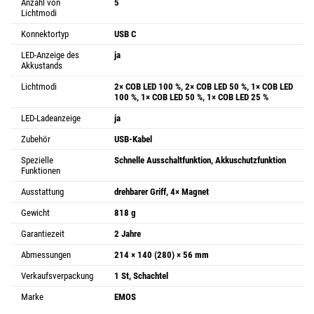
Anzahl von
5
Lichtmodi
Konnektortyp
USB C
LED-Anzeige des
ja
Akkustands
Lichtmodi
2× COB LED 100 %, 2× COB LED 50 %, 1× COB LED
100 %, 1× COB LED 50 %, 1× COB LED 25 %
LED-Ladeanzeige
ja
Zubehör
USB-Kabel
Spezielle
Schnelle Ausschaltfunktion, Akkuschutzfunktion
Funktionen
Ausstattung
drehbarer Griff, 4× Magnet
Gewicht
818 g
Garantiezeit
2 Jahre
Abmessungen
214 × 140 (280) × 56 mm
Verkaufsverpackung
1 St, Schachtel
Marke
EMOS