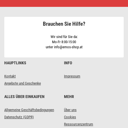
COB
LED-
Strahler
P4536,
2000
Brauchen Sie Hilfe?
lm,
8000
mAh
Wir sind für Sie da:
Mo-Fr 8:00-15:00
unter info@emos-shop.at
HAUPTLINKS
INFO
Kontakt
Impressum
Angebote und Geschenke
ALLES ÜBER EINKAUFEN
MEHR
Allgemeine Geschäftsbedingungen
Über uns
Datenschutz (GDPR)
Cookies
Ressourcenzentrum