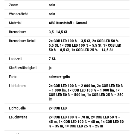
Zoom
nein
Wasserdicht
nein
Material
ABS Kunststoff + Gummi
Brenndauer
3,5–14,5 St
Brenndauer Detail
2× COB LED 100 % – 3,5 St, 2× COB LED 50 % –
5,5 St, 1× COB LED 100 % – 5,5 St, 1× COB LED
50 % – 8,5 St, 1× COB LED 25 % – 14,5 St
Ladezeit
7 St.
Stoßbeständigkeit
ja
Farbe
schwarz-grün
Lichtstrom
2× COB LED 100 % – 2 000 lm, 2× COB LED 50 %
– 1 000 lm, 1× COB LED 100 % – 1 000 lm, 1×
COB LED 50 % – 500 lm, 1× COB LED 25 % – 250
lm
Lichtquelle
2× COB LED
Leuchtweite
2× COB LED 100 % – 70 m, 2× COB LED 50 % –
45 m, 1× COB LED 100 % – 45 m, 1× COB LED 50
% – 35 m, 1× COB LED 25 % – 25 m