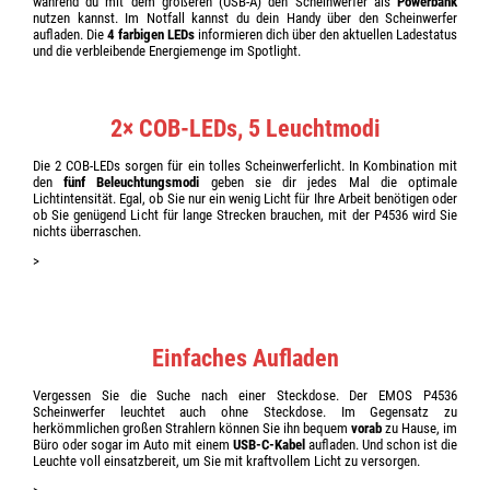
während du mit dem größeren (USB-A) den Scheinwerfer als
Powerbank
nutzen kannst. Im Notfall kannst du dein Handy über den Scheinwerfer
aufladen. Die
4 farbigen LEDs
informieren dich über den aktuellen Ladestatus
und die verbleibende Energiemenge im Spotlight.
2× COB-LEDs, 5 Leuchtmodi
Die 2 COB-LEDs sorgen für ein tolles Scheinwerferlicht. In Kombination mit
den
fünf Beleuchtungsmodi
geben sie dir jedes Mal die optimale
Lichtintensität. Egal, ob Sie nur ein wenig Licht für Ihre Arbeit benötigen oder
ob Sie genügend Licht für lange Strecken brauchen, mit der P4536 wird Sie
nichts überraschen.
>
Einfaches Aufladen
Vergessen Sie die Suche nach einer Steckdose. Der EMOS P4536
Scheinwerfer leuchtet auch ohne Steckdose. Im Gegensatz zu
herkömmlichen großen Strahlern können Sie ihn bequem
vorab
zu Hause, im
Büro oder sogar im Auto mit einem
USB-C-Kabel
aufladen. Und schon ist die
Leuchte voll einsatzbereit, um Sie mit kraftvollem Licht zu versorgen.