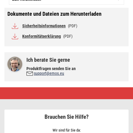
Dokumente und Dateien zum Herunterladen
Sicherheitsinformationen
(PDF)
Konformitätserklärung
(PDF)
Ich berate Sie gerne
Produktfragen senden Sie an
support@emos.eu
COB
LED
Taschenlampe
P4706,
100
lm,
Brauchen Sie Hilfe?
3x
AAA,
12
Stk.
Wir sind für Sie da: