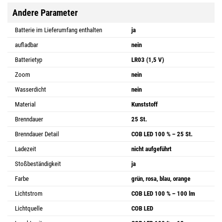
Andere Parameter
Batterie im Lieferumfang enthalten
ja
aufladbar
nein
Batterietyp
LR03 (1,5 V)
Zoom
nein
Wasserdicht
nein
Material
Kunststoff
Brenndauer
25 St.
Brenndauer Detail
COB LED 100 % – 25 St.
Ladezeit
nicht aufgeführt
Stoßbeständigkeit
ja
Farbe
grün, rosa, blau, orange
Lichtstrom
COB LED 100 % – 100 lm
Lichtquelle
COB LED