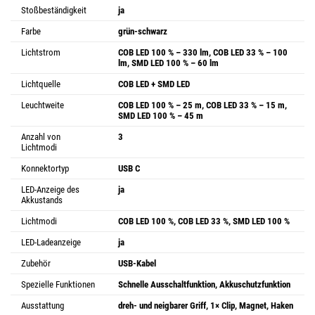
Stoßbeständigkeit
ja
Farbe
grün-schwarz
Lichtstrom
COB LED 100 % – 330 lm, COB LED 33 % – 100
lm, SMD LED 100 % – 60 lm
Lichtquelle
COB LED + SMD LED
Leuchtweite
COB LED 100 % – 25 m, COB LED 33 % – 15 m,
SMD LED 100 % – 45 m
Anzahl von
3
Lichtmodi
Konnektortyp
USB C
LED-Anzeige des
ja
Akkustands
Lichtmodi
COB LED 100 %, COB LED 33 %, SMD LED 100 %
LED-Ladeanzeige
ja
Zubehör
USB-Kabel
Spezielle Funktionen
Schnelle Ausschaltfunktion, Akkuschutzfunktion
Ausstattung
dreh- und neigbarer Griff, 1× Clip, Magnet, Haken