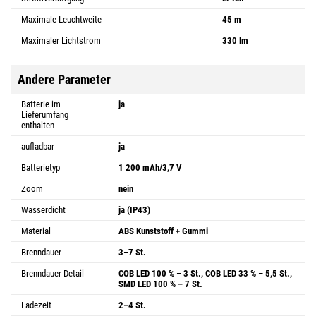
Maximale Leuchtweite
45 m
Maximaler Lichtstrom
330 lm
Andere Parameter
Batterie im
ja
Lieferumfang
enthalten
aufladbar
ja
Batterietyp
1 200 mAh/3,7 V
Zoom
nein
Wasserdicht
ja (IP43)
Material
ABS Kunststoff + Gummi
Brenndauer
3–7 St.
Brenndauer Detail
COB LED 100 % – 3 St., COB LED 33 % – 5,5 St.,
SMD LED 100 % – 7 St.
Ladezeit
2–4 St.