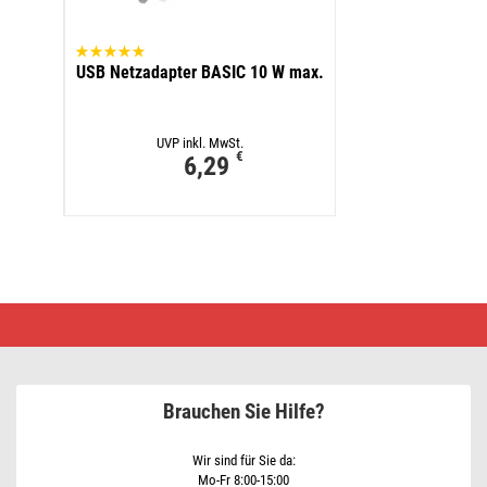
USB Netzadapter BASIC 10 W max.
UVP inkl. MwSt.
€
6,29
COB
+
SMD
LED
aufladbare
Arbeitsleuchte
Brauchen Sie Hilfe?
P4537,
330
lm,
1200
Wir sind für Sie da:
mAh
Mo-Fr 8:00-15:00