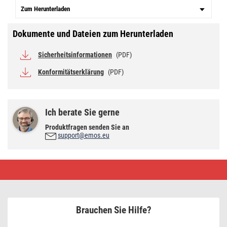
Zum Herunterladen
Dokumente und Dateien zum Herunterladen
Sicherheitsinformationen
(PDF)
Konformitätserklärung
(PDF)
Ich berate Sie gerne
Produktfragen senden Sie an
support@emos.eu
CREE
LED
Metall-
Taschenlampe
Ultibright
50,
Brauchen Sie Hilfe?
100lm,
1xAAA