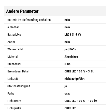
Andere Parameter
Batterie im Lieferumfang enthalten
nein
aufladbar
nein
Batterietyp
LR03 (1,5 V)
Zoom
nein
Wasserdicht
ja (IP65)
Material
Aluminium
Brenndauer
3 St.
Brenndauer Detail
CREE LED 100 % – 3 St.
Ladezeit
nicht aufgeführt
Stoßbeständigkeit
ja
Farbe
grau
Lichtstrom
CREE LED 100 % – 100 lm
Lichtquelle
CREE LED