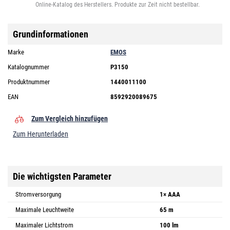
Online-Katalog des Herstellers. Produkte zur Zeit nicht bestellbar.
Grundinformationen
Marke
EMOS
Katalognummer
P3150
Produktnummer
1440011100
EAN
8592920089675
Zum Vergleich hinzufügen
Zum Herunterladen
Die wichtigsten Parameter
Stromversorgung
1× AAA
Maximale Leuchtweite
65 m
Maximaler Lichtstrom
100 lm