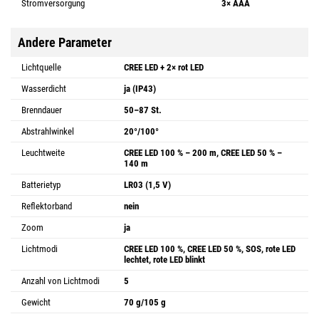
Stromversorgung
3× AAA
Andere Parameter
Lichtquelle
CREE LED + 2× rot LED
Wasserdicht
ja (IP43)
Brenndauer
50–87 St.
Abstrahlwinkel
20°/100°
Leuchtweite
CREE LED 100 % – 200 m, CREE LED 50 % –
140 m
Batterietyp
LR03 (1,5 V)
Reflektorband
nein
Zoom
ja
Lichtmodi
CREE LED 100 %, CREE LED 50 %, SOS, rote LED
lechtet, rote LED blinkt
Anzahl von Lichtmodi
5
Gewicht
70 g/105 g