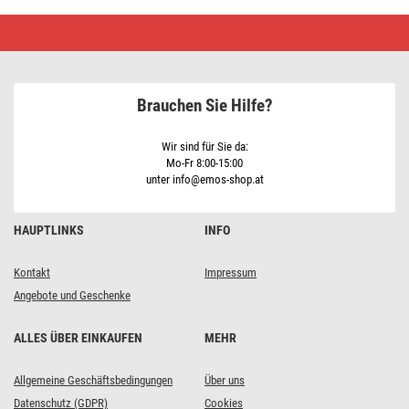
CREE
LED
Stirnlampe
P3539,
330
lm,
Brauchen Sie Hilfe?
3×
AAA
Wir sind für Sie da:
Mo-Fr 8:00-15:00
unter info@emos-shop.at
HAUPTLINKS
INFO
Kontakt
Impressum
Angebote und Geschenke
ALLES ÜBER EINKAUFEN
MEHR
Allgemeine Geschäftsbedingungen
Über uns
Datenschutz (GDPR)
Cookies