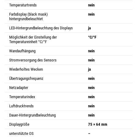
Temperaturtrends
nein
Farbdisplay (black mask)
nein
hintergrundbeleuchtet
LED-Hintergrundbeleuchtung des Displays
ja
Möglichkeit der Einstellung der
°C/°F
Temperatureinheit °C/°F
Wandaufhängung
nein
Stromversorgung des Sensors
nein
Wiederholtes Wecken
ja
Übertragungsfrequenz
nein
Netzadapter
nein
Temperaturindex
nein
Luftdrucktrends
nein
Dauer-Hintergrundbeleuchtung
nein
Displaygröße
75 × 64 mm
unterstützte OS
–