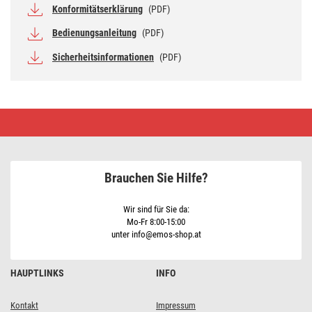
Konformitätserklärung
(PDF)
Bedienungsanleitung
(PDF)
Sicherheitsinformationen
(PDF)
Digitales
Thermometer
mit
Hygrometer
E0114N
Brauchen Sie Hilfe?
Wir sind für Sie da:
Mo-Fr 8:00-15:00
unter info@emos-shop.at
HAUPTLINKS
INFO
Kontakt
Impressum