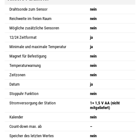
Drahtsonde zum Sensor
nein
Reichweite im freien Raum
nein
Mögliche zusätzliche Sensoren
nein
12/24 Zeitformat
ja
Minimale und maximale Temperatur
ja
Magnet für Befestigung
nein
Temperaturwarnung
nein
Zeitzonen
nein
Datum
ja
Stoppuhr Funktion
nein
Stromversorgung der Station
1× 1,5 V AA (nicht
mitgeliefert)
Kalender
nein
Count-down max. ab
–
Speicher des letzten Wertes
nein