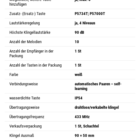
hinzufügen
Zusatz- (Ersatz-) Taste
P5734T; P57000T
Lautstärkeregelung
ja, 4 Niveaus
Höchste Klingellautstärke
90 dB
Anzahl der Melodien
10
Anzahl der Empfänger in der
1 St
Packung
Anzahl der Tasten in der Packung
1 St
Farbe
weiß
Verbindungsweise
automatisches Paaren – self-
learning
wasserdichte Taste
IP54
Übertragungsweise
drahtlose/verkabelte klingel
Übertragungsfrequenz
433 MHz
Verkaufsverpackung
1 St, Schachtel
Klingel Ausmaß
90 × 50 mm