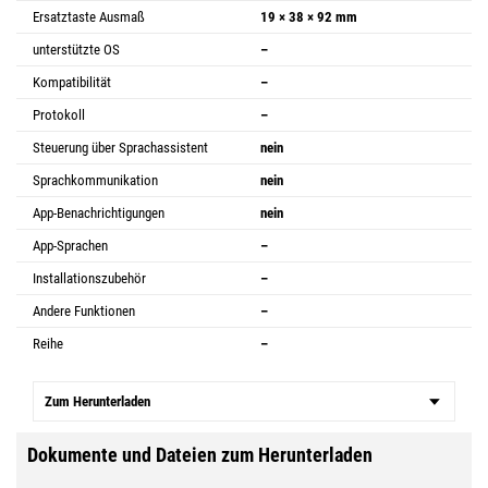
Ersatztaste Ausmaß
19 × 38 × 92 mm
unterstützte OS
–
Kompatibilität
–
Protokoll
–
Steuerung über Sprachassistent
nein
Sprachkommunikation
nein
App-Benachrichtigungen
nein
App-Sprachen
–
Installationszubehör
–
Andere Funktionen
–
Reihe
–
Zum Herunterladen
Dokumente und Dateien zum Herunterladen