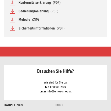
Konformitätserklärung
(PDF)
Bedienungsanleitung
(PDF)
Melodie
(ZIP)
Sicherheitsinformationen
(PDF)
Draht/Drahtlose
Türklingel
P57103,
eingebaut
Brauchen Sie Hilfe?
Wir sind für Sie da:
Mo-Fr 8:00-15:00
unter info@emos-shop.at
HAUPTLINKS
INFO