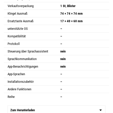
Verkaufsverpackung
1 St, Blister
Klingel Ausmaß
74 × 74 × 74 mm
Ersatztaste Ausmaß
17 × 40 × 60 mm
unterstützte OS
–
Kompatibilität
–
Protokoll
–
Steuerung über Sprachassistent
nein
Sprachkommunikation
nein
App-Benachrichtigungen
nein
App-Sprachen
–
Installationszubehör
–
Andere Funktionen
–
Reihe
–
Zum Herunterladen