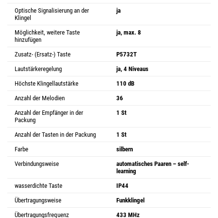
Optische Signalisierung an der
ja
Klingel
Möglichkeit, weitere Taste
ja, max. 8
hinzufügen
Zusatz- (Ersatz-) Taste
P5732T
Lautstärkeregelung
ja, 4 Niveaus
Höchste Klingellautstärke
110 dB
Anzahl der Melodien
36
Anzahl der Empfänger in der
1 St
Packung
Anzahl der Tasten in der Packung
1 St
Farbe
silbern
Verbindungsweise
automatisches Paaren – self-
learning
wasserdichte Taste
IP44
Übertragungsweise
Funkklingel
Übertragungsfrequenz
433 MHz