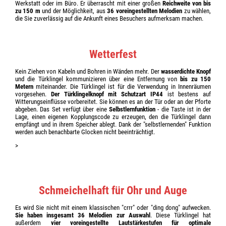
Werkstatt oder im Büro. Er überrascht mit einer großen
Reichweite von bis
zu 150 m
und der Möglichkeit, aus
36 voreingestellten Melodien
zu wählen,
die Sie zuverlässig auf die Ankunft eines Besuchers aufmerksam machen.
Wetterfest
Kein Ziehen von Kabeln und Bohren in Wänden mehr. Der
wasserdichte Knopf
und die Türklingel kommunizieren über eine Entfernung von
bis zu 150
Metern
miteinander. Die Türklingel ist für die Verwendung in Innenräumen
vorgesehen.
Der Türklingelknopf mit Schutzart IP44
ist bestens auf
Witterungseinflüsse vorbereitet. Sie können es an der Tür oder an der Pforte
abgeben. Das Set verfügt über eine
Selbstlernfunktion
- die Taste ist in der
Lage, einen eigenen Kopplungscode zu erzeugen, den die Türklingel dann
empfängt und in ihrem Speicher ablegt. Dank der "selbstlernenden" Funktion
werden auch benachbarte Glocken nicht beeinträchtigt.
>
Schmeichelhaft für Ohr und Auge
Es wird Sie nicht mit einem klassischen "crrr" oder "ding dong" aufwecken.
Sie haben insgesamt 36 Melodien zur Auswahl
. Diese Türklingel hat
außerdem
vier voreingestellte Lautstärkestufen für optimale