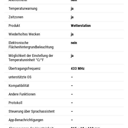
Temperaturwarnung
ja
Zeitzonen
ja
Produkt
Wetterstation
Wiederholtes Wecken
ja
Elektronische
nein
Flächenhintergrundbeleuchtung
Möglichkeit der Einstellung der
ja
Temperatureinheit °C/°F
Übertragungsfrequenz
433 MHz
unterstützte OS
–
Kompatibilität
–
Andere Funktionen
–
Protokoll
–
Steuerung über Sprachassistent
–
App-Benachrichtigungen
–