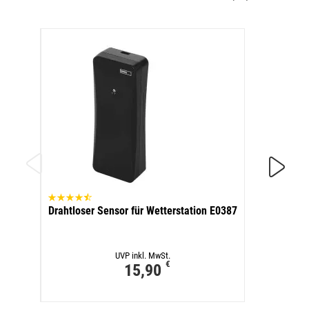
Drahtl
Drahtloser Sensor für Wetterstation E0387
UVP inkl. MwSt.
€
15,90