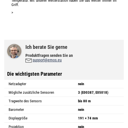
Temperatur. Mit unserer Wetterstation haben Sie das Wetter immer im
Griff.
>
Ich berate Sie gerne
Produktfragen senden Sie an
support@emos.eu
Die wichtigsten Parameter
Netzadapter
nein
Mögliche zusätzliche Sensoren
3 (E00387, E05018)
Tragweite des Sensors
bis 80 m
Barometer
nein
Displaygröße
191 × 74 mm
Projektion
nein