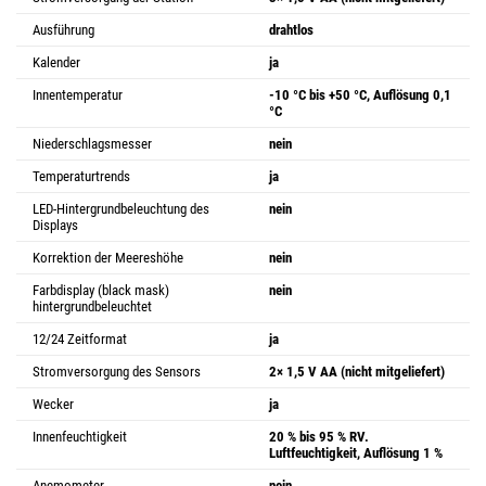
Ausführung
drahtlos
Kalender
ja
Innentemperatur
-10 °C bis +50 °C, Auflösung 0,1
°C
Niederschlagsmesser
nein
Temperaturtrends
ja
LED-Hintergrundbeleuchtung des
nein
Displays
Korrektion der Meereshöhe
nein
Farbdisplay (black mask)
nein
hintergrundbeleuchtet
12/24 Zeitformat
ja
Stromversorgung des Sensors
2× 1,5 V AA (nicht mitgeliefert)
Wecker
ja
Innenfeuchtigkeit
20 % bis 95 % RV.
Luftfeuchtigkeit, Auflösung 1 %
Anemometer
nein