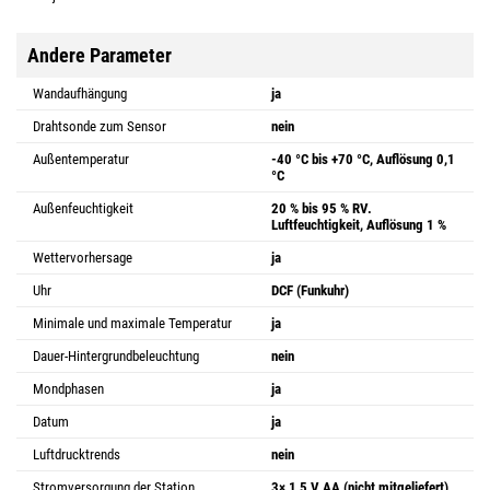
Andere Parameter
Wandaufhängung
ja
Drahtsonde zum Sensor
nein
Außentemperatur
-40 °C bis +70 °C, Auflösung 0,1
°C
Außenfeuchtigkeit
20 % bis 95 % RV.
Luftfeuchtigkeit, Auflösung 1 %
Wettervorhersage
ja
Uhr
DCF (Funkuhr)
Minimale und maximale Temperatur
ja
Dauer-Hintergrundbeleuchtung
nein
Mondphasen
ja
Datum
ja
Luftdrucktrends
nein
Stromversorgung der Station
3× 1,5 V AA (nicht mitgeliefert)