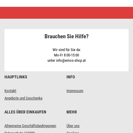
Drahtloser
Sensor
für
Wetterstation
E6016
Brauchen Sie Hilfe?
Wir sind für Sie da:
Mo-Fr 8:00-15:00
unter info@emos-shop.at
HAUPTLINKS
INFO
Kontakt
Impressum
Angebote und Geschenke
ALLES ÜBER EINKAUFEN
MEHR
Allgemeine Geschäftsbedingungen
Über uns