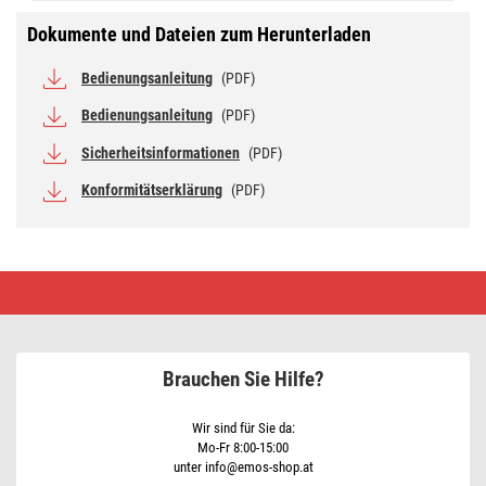
Dokumente und Dateien zum Herunterladen
Bedienungsanleitung
(PDF)
Bedienungsanleitung
(PDF)
Sicherheitsinformationen
(PDF)
Konformitätserklärung
(PDF)
EMOS
Akku-
Ladegerät
BCN-
60U
Brauchen Sie Hilfe?
Wir sind für Sie da:
Mo-Fr 8:00-15:00
unter info@emos-shop.at