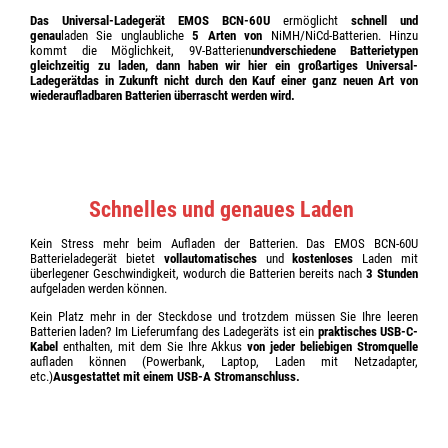
Das Universal-Ladegerät EMOS BCN-60U
ermöglicht
schnell und
genau
laden Sie unglaubliche
5 Arten von
NiMH/NiCd-Batterien. Hinzu
kommt die Möglichkeit, 9V-Batterien
und
verschiedene Batterietypen
gleichzeitig zu laden,
dann haben wir hier ein
großartiges Universal-
Ladegerät
das in Zukunft nicht durch den Kauf einer ganz neuen Art von
wiederaufladbaren Batterien überrascht werden wird.
Schnelles und genaues Laden
Kein Stress mehr beim Aufladen der Batterien. Das EMOS BCN-60U
Batterieladegerät bietet
vollautomatisches
und
kostenloses
Laden mit
überlegener Geschwindigkeit, wodurch die Batterien bereits nach
3 Stunden
aufgeladen werden können.
Kein Platz mehr in der Steckdose und trotzdem müssen Sie Ihre leeren
Batterien laden? Im Lieferumfang des Ladegeräts ist ein
praktisches USB-C-
Kabel
enthalten, mit dem Sie Ihre Akkus
von jeder beliebigen Stromquelle
aufladen können (Powerbank, Laptop, Laden mit Netzadapter,
etc.)
Ausgestattet mit einem USB-A Stromanschluss.