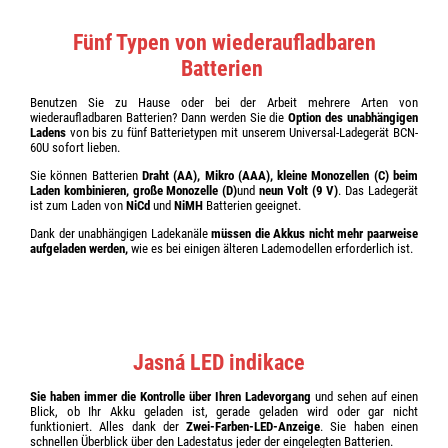
Fünf Typen von wiederaufladbaren
Batterien
Benutzen Sie zu Hause oder bei der Arbeit mehrere Arten von
wiederaufladbaren Batterien? Dann werden Sie die
Option des unabhängigen
Ladens
von bis zu fünf Batterietypen
mit unserem Universal-Ladegerät BCN-
60U sofort lieben.
Sie können Batterien
Draht (AA), Mikro (AAA), kleine Monozellen (C) beim
Laden kombinieren, große Monozelle (D)
und
neun Volt (9 V)
. Das Ladegerät
ist zum Laden von
NiCd
und
NiMH
Batterien geeignet.
Dank der unabhängigen Ladekanäle
müssen die Akkus nicht mehr paarweise
aufgeladen werden,
wie es bei einigen älteren Lademodellen erforderlich ist.
Jasná LED indikace
Sie haben immer die Kontrolle über Ihren Ladevorgang
und sehen auf einen
Blick,
ob Ihr Akku geladen ist, gerade geladen wird oder gar nicht
funktioniert. Alles dank der
Zwei-Farben-LED-Anzeige
.
Sie haben einen
schnellen Überblick über den Ladestatus jeder der eingelegten Batterien.