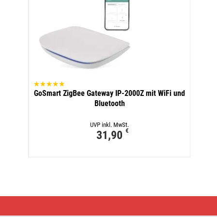
GoSmart ZigBee Gateway IP-2000Z mit WiFi und
Bluetooth
UVP inkl. MwSt.
€
31,90
GoSmart
Digitales
Thermometer