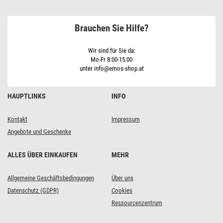
mit
Hygrometer,
Funk-
Brauchen Sie Hilfe?
Sensor,
ZigBee
EGS0102
Wir sind für Sie da:
Mo-Fr 8:00-15:00
unter info@emos-shop.at
HAUPTLINKS
INFO
Kontakt
Impressum
Angebote und Geschenke
ALLES ÜBER EINKAUFEN
MEHR
Allgemeine Geschäftsbedingungen
Über uns
Datenschutz (GDPR)
Cookies
Ressourcenzentrum