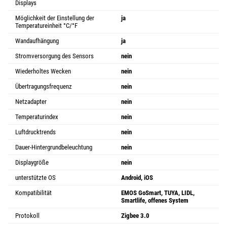
Displays
Möglichkeit der Einstellung der
ja
Temperatureinheit °C/°F
Wandaufhängung
ja
Stromversorgung des Sensors
nein
Wiederholtes Wecken
nein
Übertragungsfrequenz
nein
Netzadapter
nein
Temperaturindex
nein
Luftdrucktrends
nein
Dauer-Hintergrundbeleuchtung
nein
Displaygröße
nein
unterstützte OS
Android, iOS
Kompatibilität
EMOS GoSmart, TUYA, LIDL,
Smartlife, offenes System
Protokoll
Zigbee 3.0