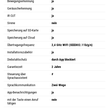
Bewegungserkennung
ja
Geräuscherkennung
ja
IR CUT
ja
Sirene
nein
Speicherung auf SD-Karte
ja
Speicherung auf Cloud
ja
Übertragungsfrequenz
2,4 GHz WIFI (IEEE802.11b/g/n)
Installationszubehör
ja
Diebstahlschutz
durch App blockiert
Garantiezeit
2 Jahre
Steuerung über
#
Sprachassistent
Sprachkommunikation
Zwei-Wege
App-Benachrichtigungen
ja
mit der Taste einen Anruf
nein
tätigen