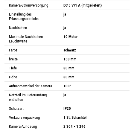
Kamera-Stromversorgung
DC 5 V/1 A (mitgeliefert)
Einstellung des
ja
Erfassungsbereichs
Nachtsehen
ja
Maximale Nachtsehen
10 Meter
Leuchtweite
Farbe
schwarz
breite
150 mm
Tiefe
80 mm
Höhe
80 mm
Aufnahmewinkel der Kamera
100°
Netzteil im Lieferumfang
ja
enthalten
Schutzart
IP20
Verkaufsverpackung
1 St, Schachtel
Kamera-Auflösung
2 304 × 1 296