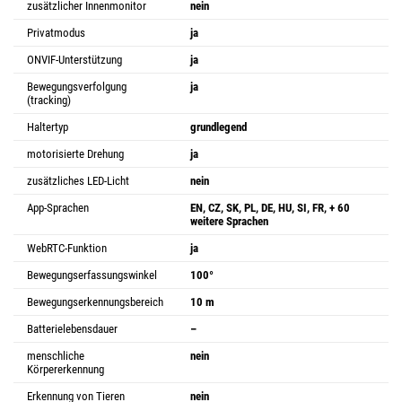
zusätzlicher Innenmonitor
nein
Privatmodus
ja
ONVIF-Unterstützung
ja
Bewegungsverfolgung
ja
(tracking)
Haltertyp
grundlegend
motorisierte Drehung
ja
zusätzliches LED-Licht
nein
App-Sprachen
EN, CZ, SK, PL, DE, HU, SI, FR, + 60
weitere Sprachen
WebRTC-Funktion
ja
Bewegungserfassungswinkel
100°
Bewegungserkennungsbereich
10 m
Batterielebensdauer
–
menschliche
nein
Körpererkennung
Erkennung von Tieren
nein