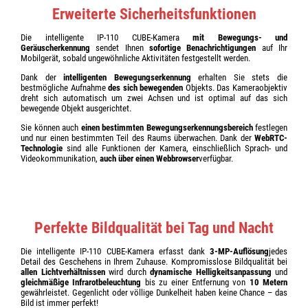
Erweiterte Sicherheitsfunktionen
Die intelligente IP-110 CUBE-Kamera
mit Bewegungs- und
Geräuscherkennung
sendet Ihnen
sofortige Benachrichtigungen
auf Ihr
Mobilgerät, sobald ungewöhnliche Aktivitäten festgestellt werden.
Dank der
intelligenten Bewegungserkennung
erhalten Sie stets die
bestmögliche Aufnahme
des sich bewegenden
Objekts. Das Kameraobjektiv
dreht sich automatisch um zwei Achsen und ist optimal auf das sich
bewegende Objekt ausgerichtet.
Sie können auch
einen bestimmten Bewegungserkennungsbereich
festlegen
und nur einen bestimmten Teil des Raums überwachen. Dank der
WebRTC-
Technologie
sind alle Funktionen der Kamera, einschließlich Sprach- und
Videokommunikation,
auch über einen Webbrowser
verfügbar.
Perfekte Bildqualität bei Tag und Nacht
Die intelligente IP-110 CUBE-Kamera erfasst dank
3-MP-Auflösung
jedes
Detail des Geschehens in Ihrem Zuhause. Kompromisslose Bildqualität bei
allen Lichtverhältnissen
wird durch
dynamische Helligkeitsanpassung
und
gleichmäßige Infrarotbeleuchtung
bis zu einer Entfernung von
10 Metern
gewährleistet. Gegenlicht oder völlige Dunkelheit haben keine Chance – das
Bild ist immer perfekt!