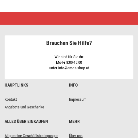
GoSmart
Rotierende
Überwachungskamera
IP-
110
CUBE
Brauchen Sie Hilfe?
mit
WiFi
Wir sind für Sie da:
Mo-Fr 8:00-15:00
unter info@emos-shop.at
HAUPTLINKS
INFO
Kontakt
Impressum
Angebote und Geschenke
ALLES ÜBER EINKAUFEN
MEHR
Allgemeine Geschäftsbedingungen
Über uns