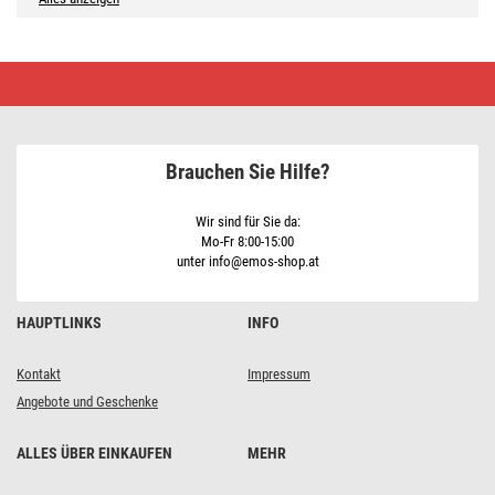
GoSmart
Schaltermodul
IP-
2103SZ,
ZigBee,
1-
Brauchen Sie Hilfe?
Kanal
(kein
N-
Draht
Wir sind für Sie da:
erforderlich)
Mo-Fr 8:00-15:00
unter info@emos-shop.at
HAUPTLINKS
INFO
Kontakt
Impressum
Angebote und Geschenke
ALLES ÜBER EINKAUFEN
MEHR