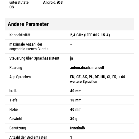
unterstützte
Android, iOS
OS
Andere Parameter
Konnektivität
2,4 GHz (IEEE 802.15.4)
maximale Anzahl der
–
angeschlossenen Clients
Steuerung über Sprachassistent
ja
Paarung
automatisch, manuell
App-Sprachen
EN, CZ, SK, PL, DE, HU, SI, FR, + 60
weitere Sprachen
breite
40 mm
Tiefe
18 mm
Höhe
40 mm
Gewicht
30 g
Benutzung
Innerhalb
Anzahl der Bedientasten
1