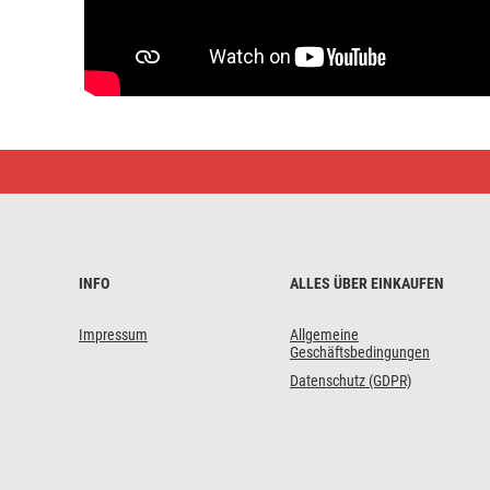
GoSmart
WiFi-
Steckdose
IP44
IP-
3006S
INFO
ALLES ÜBER EINKAUFEN
Impressum
Allgemeine
Geschäftsbedingungen
Datenschutz (GDPR)