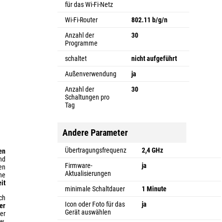
für das Wi-Fi-Netz
Wi-Fi-Router
802.11 b/g/n
Anzahl der
30
Programme
schaltet
nicht aufgeführt
Außenverwendung
ja
Anzahl der
30
Schaltungen pro
Tag
Andere Parameter
Übertragungsfrequenz
2,4 GHz
en
nd
Firmware-
ja
en
Aktualisierungen
he
it
minimale Schaltdauer
1 Minute
ch
Icon oder Foto für das
ja
er
Gerät auswählen
er
w.