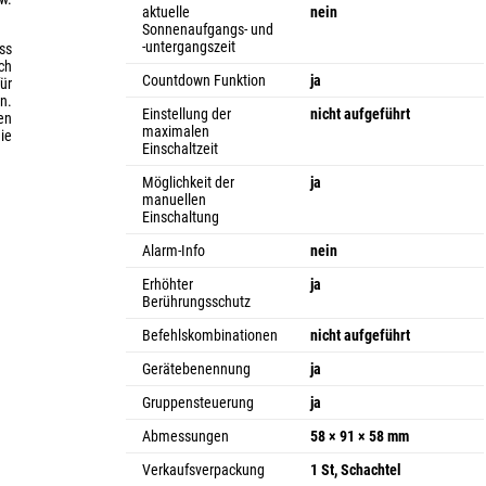
aktuelle
nein
Sonnenaufgangs- und
-untergangszeit
ss
ch
Countdown Funktion
ja
ür
n.
Einstellung der
nicht aufgeführt
en
maximalen
ie
Einschaltzeit
Möglichkeit der
ja
manuellen
Einschaltung
Alarm-Info
nein
Erhöhter
ja
Berührungsschutz
Befehlskombinationen
nicht aufgeführt
Gerätebenennung
ja
Gruppensteuerung
ja
Abmessungen
58 × 91 × 58 mm
Verkaufsverpackung
1 St, Schachtel