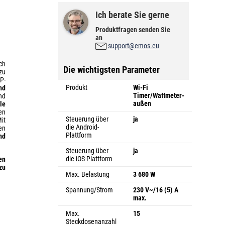
Ich berate Sie gerne
Produktfragen senden Sie
an
support@emos.eu
ch
Die wichtigsten Parameter
zu
P-
Produkt
Wi-Fi
nd
Timer/Wattmeter-
nd
außen
le
en
Steuerung über
ja
it
die Android-
en
Plattform
nd
Steuerung über
ja
die iOS-Plattform
en
zu
Max. Belastung
3 680 W
Spannung/Strom
230 V~/16 (5) A
max.
Max.
15
Steckdosenanzahl