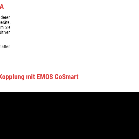
YA
nderen
eräte,
ern Sie
itiven
haffen
Kopplung mit EMOS GoSmart