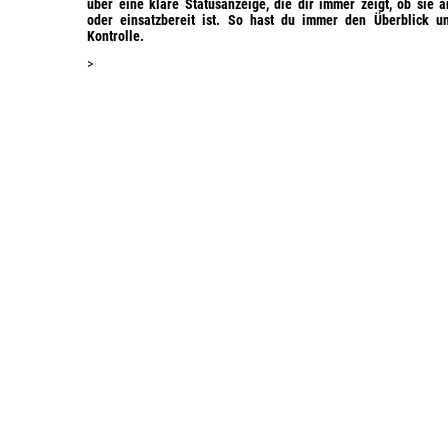
über eine
klare Statusanzeige,
die dir immer zeigt, ob sie a
oder einsatzbereit ist. So hast du immer den Überblick u
Kontrolle.
>