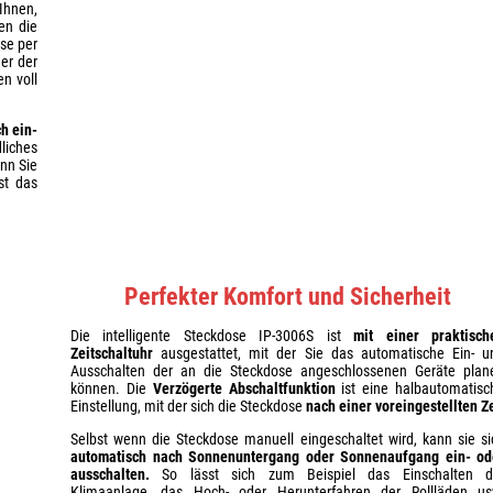
Ihnen,
en die
ose per
er der
en voll
h ein-
liches
nn Sie
st das
Perfekter Komfort und Sicherheit
Die intelligente Steckdose IP-3006S ist
mit einer praktisch
Zeitschaltuhr
ausgestattet, mit der Sie das automatische Ein- u
Ausschalten der an die Steckdose angeschlossenen Geräte plan
können. Die
Verzögerte Abschaltfunktion
ist eine halbautomatisc
Einstellung, mit der sich die Steckdose
nach einer voreingestellten Ze
Selbst wenn die Steckdose manuell eingeschaltet wird, kann sie si
automatisch nach Sonnenuntergang oder Sonnenaufgang ein- od
ausschalten.
So lässt sich zum Beispiel das Einschalten d
Klimaanlage, das Hoch- oder Herunterfahren der Rollläden us