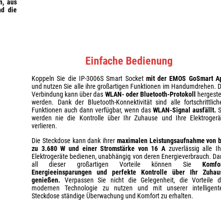
n, aus
nd die
Einfache Bedienung
Koppeln Sie die IP-3006S Smart Socket
mit der EMOS GoSmart A
und nutzen Sie alle ihre großartigen Funktionen im Handumdrehen. D
Verbindung kann über das
WLAN- oder Bluetooth-Protokoll
hergestel
werden. Dank der Bluetooth-Konnektivität sind alle fortschrittlich
Funktionen auch dann verfügbar, wenn das
WLAN-Signal ausfällt.
S
werden nie die Kontrolle über Ihr Zuhause und Ihre Elektrogerä
verlieren.
Die Steckdose kann dank ihrer
maximalen Leistungsaufnahme von b
zu
3.680 W und einer Stromstärke von 16 A
zuverlässig alle Ih
Elektrogeräte bedienen, unabhängig von deren Energieverbrauch. Da
all dieser großartigen Vorteile können Sie
Komfor
Energieeinsparungen und perfekte Kontrolle über Ihr Zuhau
genießen.
Verpassen Sie nicht die Gelegenheit, die Vorteile d
modernen Technologie zu nutzen und mit unserer intelligent
Steckdose ständige Überwachung und Komfort zu erhalten.