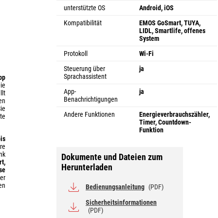
unterstützte OS
Android, iOS
Kompatibilität
EMOS GoSmart, TUYA,
LIDL, Smartlife, offenes
System
Protokoll
Wi-Fi
Steuerung über
ja
Sprachassistent
pp
ie
App-
ja
lt
Benachrichtigungen
en
ie
Andere Funktionen
Energieverbrauchszähler,
te
Timer, Countdown-
Funktion
is
re
nk
Dokumente und Dateien zum
t,
Herunterladen
se
er
en
Bedienungsanleitung
(PDF)
Sicherheitsinformationen
(PDF)