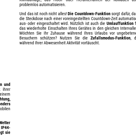
problemlos automatisieren.
Und das ist noch nicht alles!
Die Countdown-Funktion
sorgt dafür, da
die Steckdose nach einer voreingestellten Countdown-Zeit automatis
aus- oder eingeschaltet wird. Nützlich ist auch die
Umlauffunktion
f
das wiederholte Einschalten Ihres Gerätes in den gleichen Intervalle
Möchten Sie Ihr Zuhause während Ihres Urlaubs vor ungebeten
Besuchern schützen? Nutzen Sie die
Zufallsmodus-Funktion
, d
während Ihrer Abwesenheit Aktivität vortäuscht.
en und
 ihrer
 einem
htung,
onders
obilen
Wetter
 IP44-
gt sie