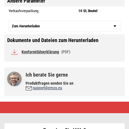
Andere Parameter
Verkaufsverpackung
10 St, Beutel
Zum Herunterladen
Dokumente und Dateien zum Herunterladen
Konformitätserklärung
(PDF)
Ich berate Sie gerne
Produktfragen senden Sie an
support@emos.eu
Hebelklemme
4
mm2,
10
Stk