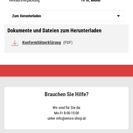
Verkaufsverpackung
10 St, Beutel
Zum Herunterladen
Dokumente und Dateien zum Herunterladen
Konformitätserklärung
(PDF)
Inline-
Hebelklemme
4×
0,2–
4
mm2,
Brauchen Sie Hilfe?
10
Stk
Wir sind für Sie da:
Mo-Fr 8:00-15:00
unter info@emos-shop.at