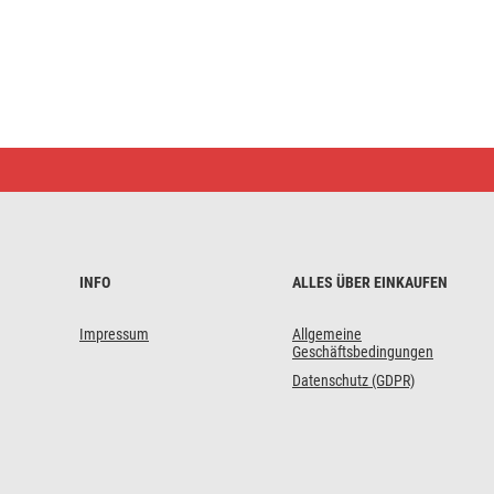
Kabelbinder
200×4,8,
schwarz,
100
Stk
INFO
ALLES ÜBER EINKAUFEN
Impressum
Allgemeine
Geschäftsbedingungen
Datenschutz (GDPR)