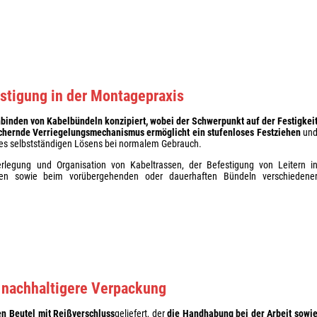
stigung in der Montagepraxis
inden von Kabelbündeln konzipiert, wobei der Schwerpunkt auf der Festigkei
ichernde Verriegelungsmechanismus ermöglicht ein stufenloses Festziehen
un
nes selbstständigen Lösens bei normalem Gebrauch.
Verlegung und Organisation von Kabeltrassen, der Befestigung von Leitern i
enten sowie beim vorübergehenden oder dauerhaften Bündeln verschiedene
 nachhaltigere Verpackung
n Beutel mit Reißverschluss
geliefert, der
die Handhabung bei der Arbeit sowi