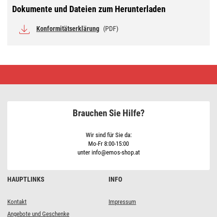
Dokumente und Dateien zum Herunterladen
Konformitätserklärung
(PDF)
Kabelbinder
200×4,8,
weiss,
100
Stk
Brauchen Sie Hilfe?
Wir sind für Sie da:
Mo-Fr 8:00-15:00
unter info@emos-shop.at
HAUPTLINKS
INFO
Kontakt
Impressum
Angebote und Geschenke