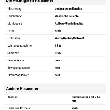
Die wichtigsten Parameter
Platzierung
Decken-/Wandleuchte
Leuchtentyp
klassische Leuchte
Montageart
Aufbau-/Pendelleuchte
Form
Kreis
Lichtfarbe
Warm/Neutral/Kaltweiß
Leistungsaufnahme
15 W
Schutzart
IP55
Fernbedienung
nein
Bewegungssensor
nein
Dimmmöglichkeit
nein
Andere Parameter
Ausmaß
Durchmesser 280 × 62
mm
Farbe des Körpers
weiß