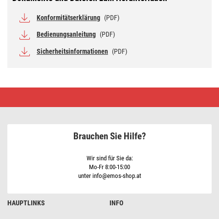
Konformitätserklärung
(PDF)
Bedienungsanleitung
(PDF)
Sicherheitsinformationen
(PDF)
LED-
Anbauleuchte
DIONI
rund,
weiß,
15W,
Brauchen Sie Hilfe?
mit
Farbtemperatur-
Änderung
Wir sind für Sie da:
Mo-Fr 8:00-15:00
unter info@emos-shop.at
HAUPTLINKS
INFO