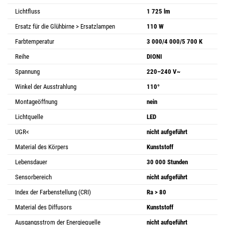
Lichtfluss
1 725 lm
Ersatz für die Glühbirne > Ersatzlampen
110 W
Farbtemperatur
3 000/4 000/5 700 K
Reihe
DIONI
Spannung
220–240 V~
Winkel der Ausstrahlung
110°
Montageöffnung
nein
Lichtquelle
LED
UGR<
nicht aufgeführt
Material des Körpers
Kunststoff
Lebensdauer
30 000 Stunden
Sensorbereich
nicht aufgeführt
Index der Farbenstellung (CRI)
Ra > 80
Material des Diffusors
Kunststoff
Ausgangsstrom der Energiequelle
nicht aufgeführt