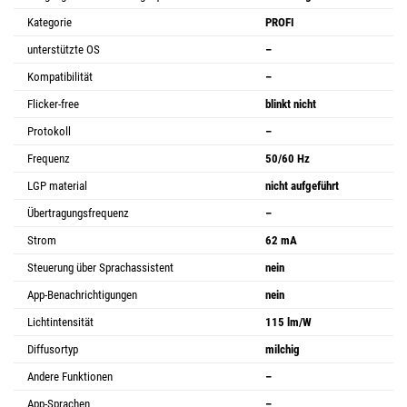
Kategorie
PROFI
unterstützte OS
–
Kompatibilität
–
Flicker-free
blinkt nicht
Protokoll
–
Frequenz
50/60 Hz
LGP material
nicht aufgeführt
Übertragungsfrequenz
–
Strom
62 mA
Steuerung über Sprachassistent
nein
App-Benachrichtigungen
nein
Lichtintensität
115 lm/W
Diffusortyp
milchig
Andere Funktionen
–
App-Sprachen
–