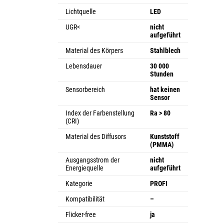
Lichtquelle
LED
UGR<
nicht
aufgeführt
Material des Körpers
Stahlblech
Lebensdauer
30 000
Stunden
Sensorbereich
hat keinen
Sensor
Index der Farbenstellung
Ra > 80
(CRI)
Material des Diffusors
Kunststoff
(PMMA)
Ausgangsstrom der
nicht
Energiequelle
aufgeführt
Kategorie
PROFI
Kompatibilität
–
Flicker-free
ja