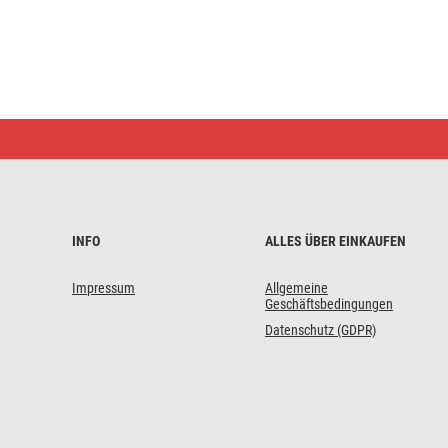
LED-
Anbauleuchte
NEXXO,
quadratisch,
schwarz,
28,5W,
mit
Change
INFO
ALLES ÜBER EINKAUFEN
CCT
Impressum
Allgemeine
Geschäftsbedingungen
Datenschutz (GDPR)