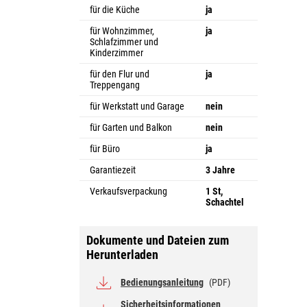
für die Küche
ja
für Wohnzimmer,
ja
Schlafzimmer und
Kinderzimmer
für den Flur und
ja
Treppengang
für Werkstatt und Garage
nein
für Garten und Balkon
nein
für Büro
ja
Garantiezeit
3 Jahre
Verkaufsverpackung
1 St,
Schachtel
Dokumente und Dateien zum
Herunterladen
Bedienungsanleitung
(PDF)
Sicherheitsinformationen