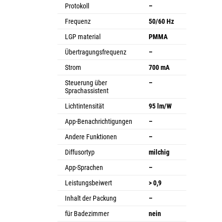
Protokoll
–
Frequenz
50/60 Hz
LGP material
PMMA
Übertragungsfrequenz
–
Strom
700 mA
Steuerung über
–
Sprachassistent
Lichtintensität
95 lm/W
App-Benachrichtigungen
–
Andere Funktionen
–
Diffusortyp
milchig
App-Sprachen
–
Leistungsbeiwert
> 0,9
Inhalt der Packung
–
für Badezimmer
nein