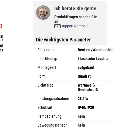
Ich berate Sie gerne
Produktfragen senden Sie
an
O
support@emos.eu
 in
Die wichtigsten Parameter
n?
auf
Platzierung
Decken-/Wandleuchte
es
Leuchtentyp
klassische Leuchte
Montageart
aufgebaut
Form
Quadrat
Lichtfarbe
Warmweiß–
Neutralweiß
Leistungsaufnahme
28,5 W
Schutzart
IP40/IP20
Fernbedienung
nein
Bewegungssensor
nein