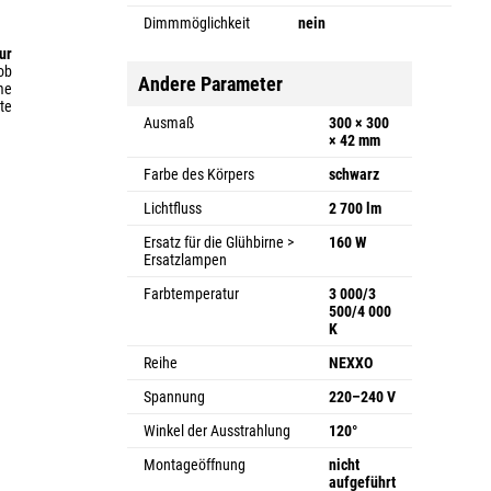
Dimmmöglichkeit
nein
ur
 ob
Andere Parameter
me
te
Ausmaß
300 × 300
× 42 mm
Farbe des Körpers
schwarz
Lichtfluss
2 700 lm
Ersatz für die Glühbirne >
160 W
Ersatzlampen
Farbtemperatur
3 000/3
500/4 000
K
Reihe
NEXXO
Spannung
220–240 V
Winkel der Ausstrahlung
120°
Montageöffnung
nicht
aufgeführt