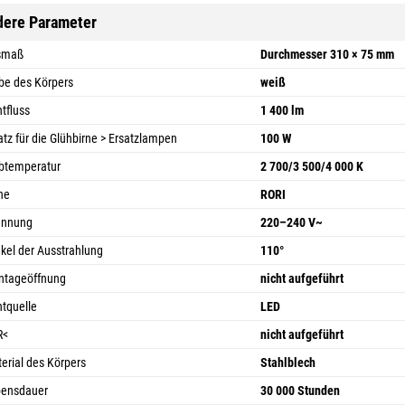
dere Parameter
smaß
Durchmesser 310 × 75 mm
be des Körpers
weiß
htfluss
1 400 lm
atz für die Glühbirne > Ersatzlampen
100 W
btemperatur
2 700/3 500/4 000 K
he
RORI
annung
220–240 V~
kel der Ausstrahlung
110°
ntageöffnung
nicht aufgeführt
htquelle
LED
R<
nicht aufgeführt
erial des Körpers
Stahlblech
bensdauer
30 000 Stunden