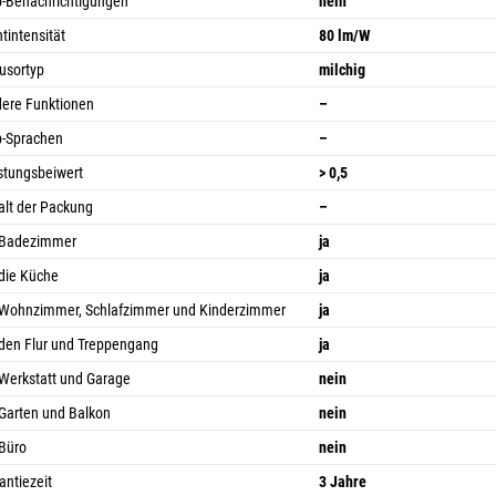
-Benachrichtigungen
nein
htintensität
80 lm/W
fusortyp
milchig
ere Funktionen
–
-Sprachen
–
stungsbeiwert
> 0,5
alt der Packung
–
 Badezimmer
ja
 die Küche
ja
 Wohnzimmer, Schlafzimmer und Kinderzimmer
ja
 den Flur und Treppengang
ja
 Werkstatt und Garage
nein
 Garten und Balkon
nein
 Büro
nein
antiezeit
3 Jahre