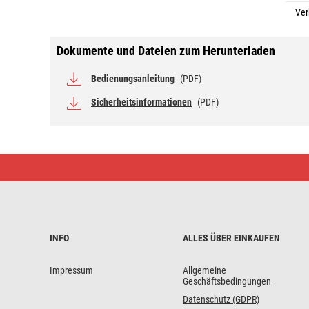
Ver
Dokumente und Dateien zum Herunterladen
Bedienungsanleitung
(PDF)
Sicherheitsinformationen
(PDF)
LED-
Anbauleuchte
RORI
rund,
weiß,
17W,
mit
Farbtemperatur-
INFO
ALLES ÜBER EINKAUFEN
Änderung
Impressum
Allgemeine
Geschäftsbedingungen
Datenschutz (GDPR)