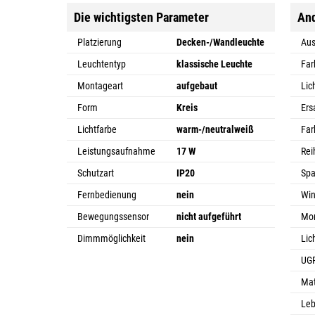
Die wichtigsten Parameter
An
Platzierung
Decken-/Wandleuchte
Au
Leuchtentyp
klassische Leuchte
Far
Montageart
aufgebaut
Lic
Form
Kreis
Ers
Lichtfarbe
warm-/neutralweiß
Far
Leistungsaufnahme
17 W
Rei
Schutzart
IP20
Sp
Fernbedienung
nein
Win
Bewegungssensor
nicht aufgeführt
Mo
Dimmmöglichkeit
nein
Lic
UG
Mat
Le