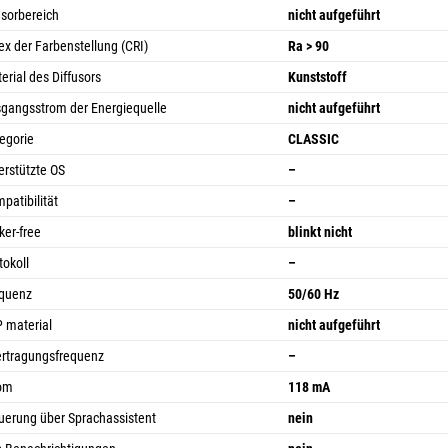
sorbereich
nicht aufgeführt
ex der Farbenstellung (CRI)
Ra > 90
erial des Diffusors
Kunststoff
gangsstrom der Energiequelle
nicht aufgeführt
egorie
CLASSIC
erstützte OS
–
patibilität
–
cker-free
blinkt nicht
tokoll
–
quenz
50/60 Hz
 material
nicht aufgeführt
rtragungsfrequenz
–
rom
118 mA
uerung über Sprachassistent
nein