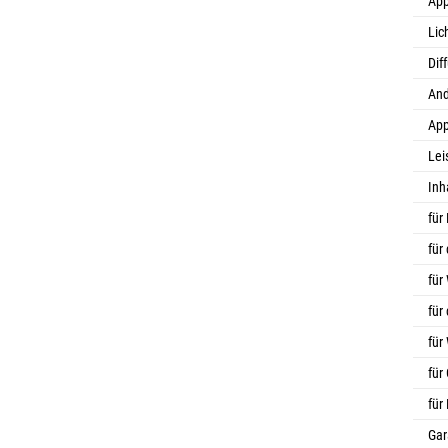
App
Lic
Dif
And
App
Lei
Inh
für
für
für
für
für
für
für
Gar