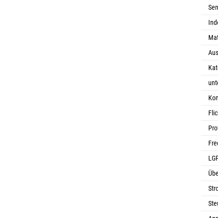
Sen
Ind
Mat
Aus
Kat
unt
Kom
Fli
Pro
Fre
LGP
Übe
St
Ste