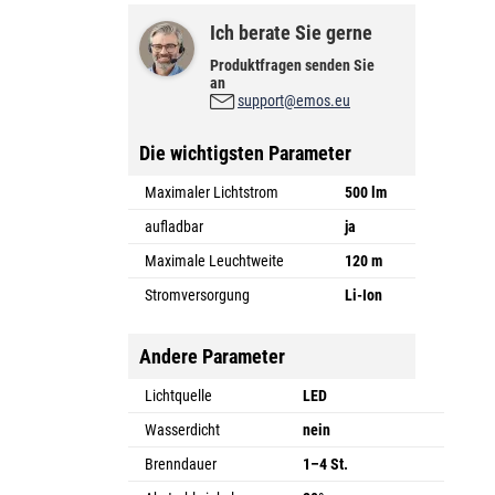
Ich berate Sie gerne
Produktfragen senden Sie
an
u
support@emos.eu
u
Die wichtigsten Parameter
Maximaler Lichtstrom
500 lm
aufladbar
ja
Maximale Leuchtweite
120 m
Stromversorgung
Li-Ion
Andere Parameter
Lichtquelle
LED
Wasserdicht
nein
Brenndauer
1–4 St.