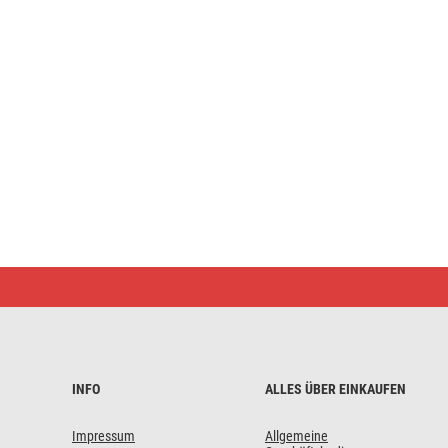
LED
aufladbare
Stirnlampe
P3544,
500
lm,
Li-
Ion
INFO
ALLES ÜBER EINKAUFEN
800
mAh
Impressum
Allgemeine