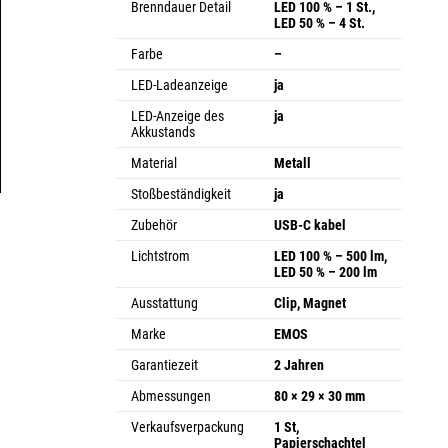
Brenndauer Detail
LED 100 % – 1 St.,
LED 50 % – 4 St.
Farbe
–
LED-Ladeanzeige
ja
LED-Anzeige des
ja
Akkustands
Material
Metall
Stoßbeständigkeit
ja
Zubehör
USB-C kabel
Lichtstrom
LED 100 % – 500 lm,
LED 50 % – 200 lm
Ausstattung
Clip, Magnet
Marke
EMOS
Garantiezeit
2 Jahren
Abmessungen
80 × 29 × 30 mm
Verkaufsverpackung
1 St,
Papierschachtel