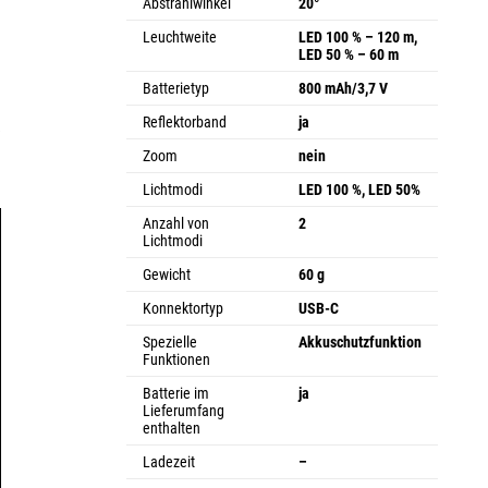
Abstrahlwinkel
20°
Leuchtweite
LED 100 % – 120 m,
LED 50 % – 60 m
Batterietyp
800 mAh/3,7 V
n
Reflektorband
ja
e
Zoom
nein
Lichtmodi
LED 100 %, LED 50%
Anzahl von
2
Lichtmodi
Gewicht
60 g
Konnektortyp
USB-C
Spezielle
Akkuschutzfunktion
Funktionen
Batterie im
ja
Lieferumfang
enthalten
Ladezeit
–