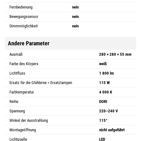
Fernbedienung
nein
Bewegungssensor
nein
Dimmmöglichkeit
nein
Andere Parameter
Ausmaß
280 × 280 × 55 mm
Farbe des Körpers
weiß
Lichtfluss
1 800 lm
Ersatz für die Glühbirne > Ersatzlampen
115 W
Farbtemperatur
4 000 K
Reihe
DORI
Spannung
220–240 V
Winkel der Ausstrahlung
115°
Montageöffnung
nicht aufgeführt
Lichtquelle
LED