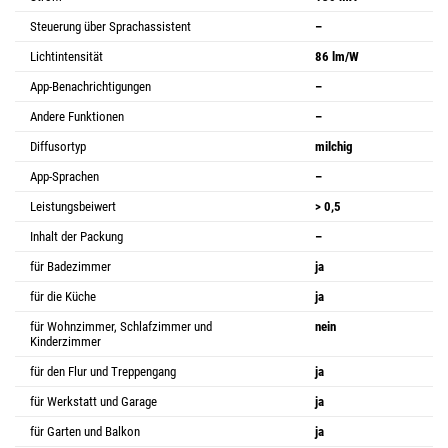
Steuerung über Sprachassistent
–
Lichtintensität
86 lm/W
App-Benachrichtigungen
–
Andere Funktionen
–
Diffusortyp
milchig
App-Sprachen
–
Leistungsbeiwert
> 0,5
Inhalt der Packung
–
für Badezimmer
ja
für die Küche
ja
für Wohnzimmer, Schlafzimmer und
nein
Kinderzimmer
für den Flur und Treppengang
ja
für Werkstatt und Garage
ja
für Garten und Balkon
ja