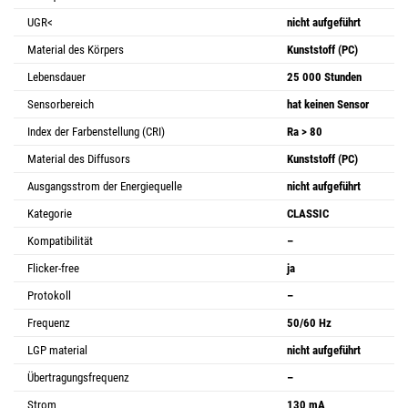
UGR<
nicht aufgeführt
Material des Körpers
Kunststoff (PC)
Lebensdauer
25 000 Stunden
Sensorbereich
hat keinen Sensor
Index der Farbenstellung (CRI)
Ra > 80
Material des Diffusors
Kunststoff (PC)
Ausgangsstrom der Energiequelle
nicht aufgeführt
Kategorie
CLASSIC
Kompatibilität
–
Flicker-free
ja
Protokoll
–
Frequenz
50/60 Hz
LGP material
nicht aufgeführt
Übertragungsfrequenz
–
Strom
130 mA