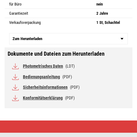
für Büro
nein
Garantiezeit
2 Jahre
Verkaufsverpackung
1 St, Schachtel
Zum Herunterladen
Dokumente und Dateien zum Herunterladen
Photometrisches Daten
(LDT)
Bedienungsanleitung
(PDF)
Sicherheitsinformationen
(PDF)
Konformitätserklärung
(PDF)
LED
Deckenleuchte
Dori,
rund,