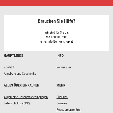
Deckenleuchte
TORI,
rund,
weiss
15W
Brauchen Sie Hilfe?
neutralweiss,
IP54
Wir sind für Sie da:
Mo-Fr 8:00-15:00
unter info@emos-shop.at
HAUPTLINKS
INFO
Kontakt
Impressum
Angebote und Geschenke
ALLES ÜBER EINKAUFEN
MEHR
Allgemeine Geschäftsbedingungen
Über uns
Datenschutz (GDPR)
Cookies
Ressourcenzentrum