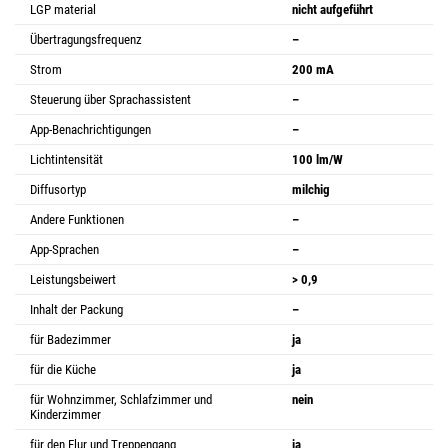
LGP material
nicht aufgeführt
Übertragungsfrequenz
–
Strom
200 mA
Steuerung über Sprachassistent
–
App-Benachrichtigungen
–
Lichtintensität
100 lm/W
Diffusortyp
milchig
Andere Funktionen
–
App-Sprachen
–
Leistungsbeiwert
> 0,9
Inhalt der Packung
–
für Badezimmer
ja
für die Küche
ja
für Wohnzimmer, Schlafzimmer und
nein
Kinderzimmer
für den Flur und Treppengang
ja