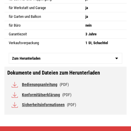
für Werkstatt und Garage
ja
für Garten und Balkon
ja
für Büro
nein
Garantiezeit
3 Jahre
Verkaufsverpackung
1 St, Schachtel
Zum Herunterladen
Dokumente und Dateien zum Herunterladen
Bedienungsanleitung
(PDF)
Konformitätserklärung
(PDF)
Sicherheitsinformationen
(PDF)
LED