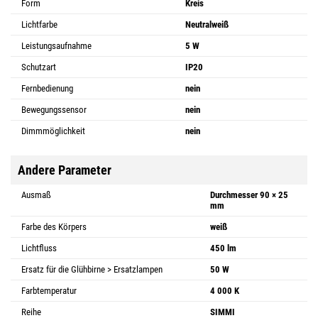
Form
Kreis
Lichtfarbe
Neutralweiß
Leistungsaufnahme
5 W
Schutzart
IP20
Fernbedienung
nein
Bewegungssensor
nein
Dimmmöglichkeit
nein
Andere Parameter
Ausmaß
Durchmesser 90 × 25
mm
Farbe des Körpers
weiß
Lichtfluss
450 lm
Ersatz für die Glühbirne > Ersatzlampen
50 W
Farbtemperatur
4 000 K
Reihe
SIMMI