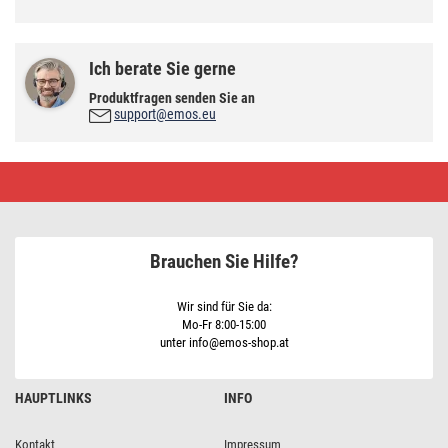
Ich berate Sie gerne
Produktfragen senden Sie an
support@emos.eu
LED
Deckenspot
SIMMI
weiss,
rund,
5W
Brauchen Sie Hilfe?
neutralweiss
Wir sind für Sie da:
Mo-Fr 8:00-15:00
unter info@emos-shop.at
HAUPTLINKS
INFO
Kontakt
Impressum