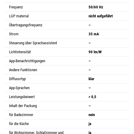
Frequenz
50/60 Hz
LGP material
nicht aufgeführt
Übertragungsfrequenz
–
Strom
35 mA
Steuerung über Sprachassistent
–
Lichtintensität
90 lm/W
App-Benachrichtigungen
–
Andere Funktionen
–
Diffusortyp
klar
App-Sprachen
–
Leistungsbeiwert
> 0,5
Inhalt der Packung
–
für Badezimmer
nein
für die Küche
ja
für Wohnzimmer, Schlafzimmer und
ja