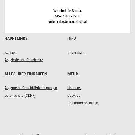
Weiß,
14
cm,
Wir sind für Sie da:
3x
Mo-Fr 8:00-15:00
AAA,
unter info@emos-shop.at
Innen,
Vintage
HAUPTLINKS
INFO
Kontakt
Impressum
Angebote und Geschenke
ALLES ÜBER EINKAUFEN
MEHR
Allgemeine Geschäftsbedingungen
Über uns
Datenschutz (GDPR)
Cookies
Ressourcenzentrum