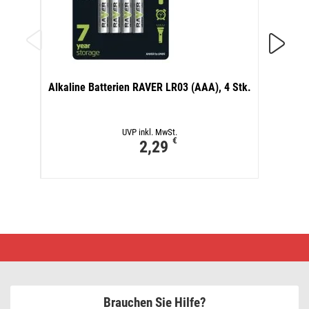
Lithiu
Alkaline Batterien RAVER LR03 (AAA), 4 Stk.
UVP inkl. MwSt.
€
2,29
LED
Deko
–
Laterne
mit
Schneeflocken,
Brauchen Sie Hilfe?
Metall,