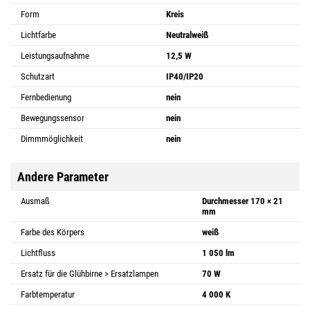
Form
Kreis
Lichtfarbe
Neutralweiß
Leistungsaufnahme
12,5 W
Schutzart
IP40/IP20
Fernbedienung
nein
Bewegungssensor
nein
Dimmmöglichkeit
nein
Andere Parameter
Ausmaß
Durchmesser 170 × 21
mm
Farbe des Körpers
weiß
Lichtfluss
1 050 lm
Ersatz für die Glühbirne > Ersatzlampen
70 W
Farbtemperatur
4 000 K