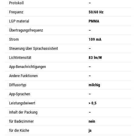
Protokoll
–
Frequenz
50/60 Hz
LGP material
PMMA
Übertragungsfrequenz
–
Strom
109 mA
Steuerung über Sprachassistent
–
Lichtintensität
83 lm/W
App-Benachrichtigungen
–
Andere Funktionen
–
Diffusortyp
milchig
App-Sprachen
–
Leistungsbeiwert
> 0,5
Inhalt der Packung
–
für Badezimmer
nein
für die Küche
ja