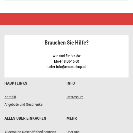
LED-
Einbauleuchte
NEXXO,
rund,
weiß,
12,5W,
Brauchen Sie Hilfe?
neutralweiß
Wir sind für Sie da:
Mo-Fr 8:00-15:00
unter info@emos-shop.at
HAUPTLINKS
INFO
Kontakt
Impressum
Angebote und Geschenke
ALLES ÜBER EINKAUFEN
MEHR
Allgemeine Geschäftsbedingungen
Über uns