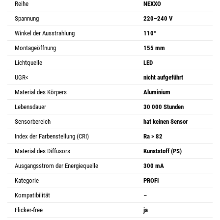
Reihe
NEXXO
Spannung
220–240 V
Winkel der Ausstrahlung
110°
Montageöffnung
155 mm
Lichtquelle
LED
UGR<
nicht aufgeführt
Material des Körpers
Aluminium
Lebensdauer
30 000 Stunden
Sensorbereich
hat keinen Sensor
Index der Farbenstellung (CRI)
Ra > 82
Material des Diffusors
Kunststoff (PS)
Ausgangsstrom der Energiequelle
300 mA
Kategorie
PROFI
Kompatibilität
–
Flicker-free
ja