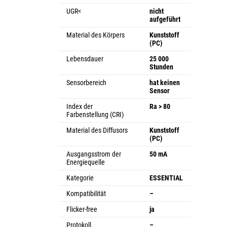
UGR<
nicht
aufgeführt
Material des Körpers
Kunststoff
(PC)
Lebensdauer
25 000
Stunden
Sensorbereich
hat keinen
Sensor
Index der
Ra > 80
Farbenstellung (CRI)
Material des Diffusors
Kunststoff
(PC)
Ausgangsstrom der
50 mA
Energiequelle
Kategorie
ESSENTIAL
Kompatibilität
–
Flicker-free
ja
Protokoll
–