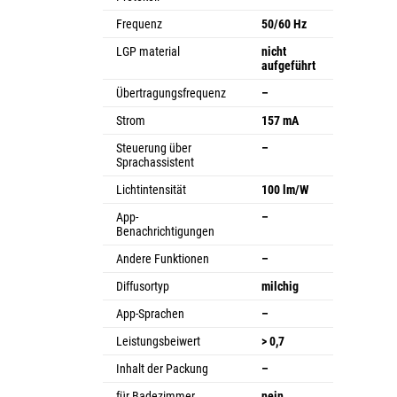
Frequenz
50/60 Hz
LGP material
nicht
aufgeführt
Übertragungsfrequenz
–
Strom
157 mA
Steuerung über
–
Sprachassistent
Lichtintensität
100 lm/W
App-
–
Benachrichtigungen
Andere Funktionen
–
Diffusortyp
milchig
App-Sprachen
–
Leistungsbeiwert
> 0,7
Inhalt der Packung
–
für Badezimmer
nein