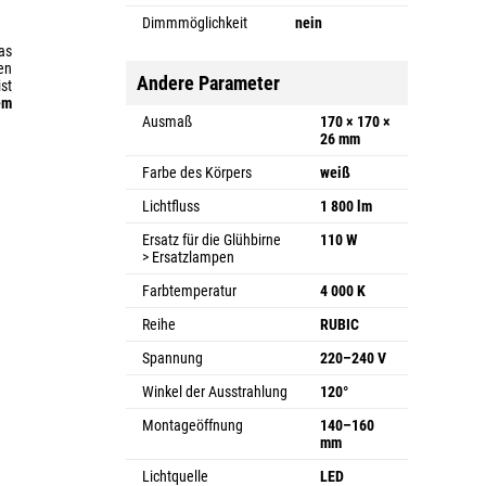
Dimmmöglichkeit
nein
as
en
Andere Parameter
st
em
Ausmaß
170 × 170 ×
26 mm
Farbe des Körpers
weiß
Lichtfluss
1 800 lm
Ersatz für die Glühbirne
110 W
> Ersatzlampen
Farbtemperatur
4 000 K
Reihe
RUBIC
Spannung
220–240 V
Winkel der Ausstrahlung
120°
Montageöffnung
140–160
mm
Lichtquelle
LED