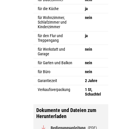
für die Küche
ja
für Wohnzimmer,
nein
Schlafzimmer und
Kinderzimmer
für den Flur und
ja
Treppengang
für Werkstatt und
nein
Garage
für Garten und Balkon
nein
für Büro
nein
Garantiezeit
2 Jahre
Verkaufsverpackung
1 St,
Schachtel
Dokumente und Dateien zum
Herunterladen
Bedienungsanleitung
(PDF)