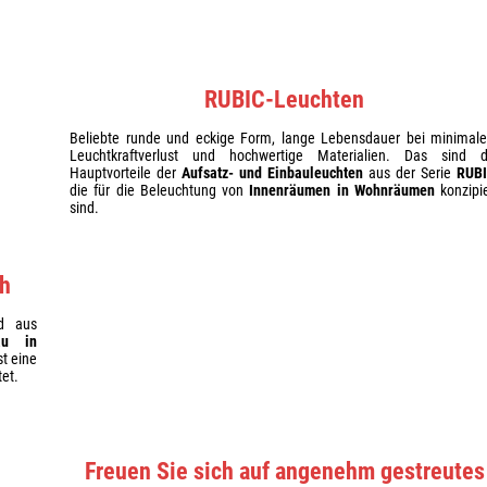
RUBIC-Leuchten
Beliebte runde und eckige Form, lange Lebensdauer bei minimal
Leuchtkraftverlust und hochwertige Materialien. Das sind d
Hauptvorteile der
Aufsatz- und Einbauleuchten
aus der Serie
RUB
die für die Beleuchtung von
Innenräumen in Wohnräumen
konzipie
sind.
ch
nd aus
au in
st eine
et.
Freuen Sie sich auf angenehm gestreutes