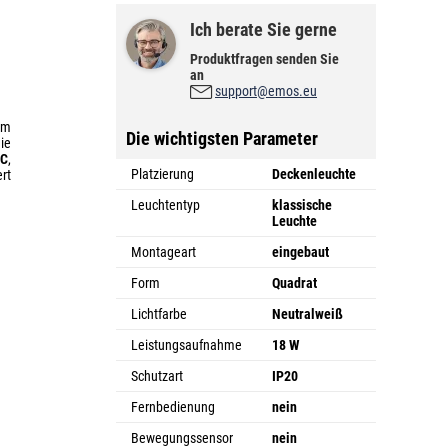
Ich berate Sie gerne
Produktfragen senden Sie
an
support@emos.eu
em
Die wichtigsten Parameter
ie
IC
,
Platzierung
Deckenleuchte
rt
Leuchtentyp
klassische
Leuchte
Montageart
eingebaut
Form
Quadrat
Lichtfarbe
Neutralweiß
Leistungsaufnahme
18 W
Schutzart
IP20
Fernbedienung
nein
Bewegungssensor
nein