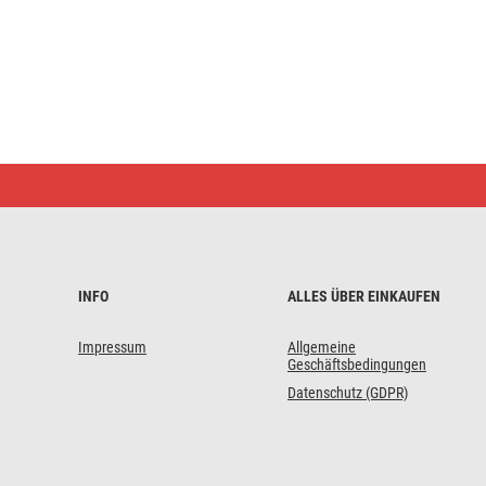
LED-
Einbauleuchte
RUBIC,
quadratisch,
weiß,
18W,
neutralweiß
INFO
ALLES ÜBER EINKAUFEN
Impressum
Allgemeine
Geschäftsbedingungen
Datenschutz (GDPR)