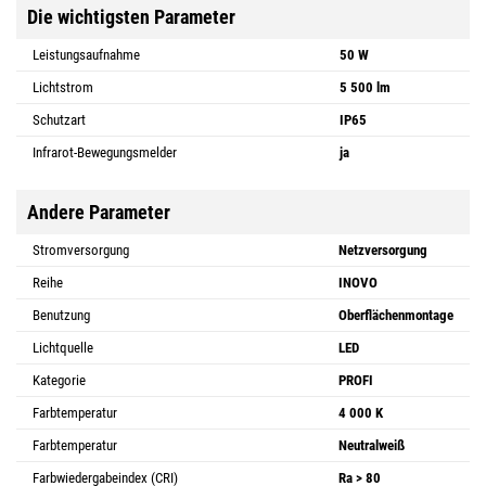
Die wichtigsten Parameter
Leistungsaufnahme
50 W
Lichtstrom
5 500 lm
Schutzart
IP65
Infrarot-Bewegungsmelder
ja
Andere Parameter
Stromversorgung
Netzversorgung
Reihe
INOVO
Benutzung
Oberflächenmontage
Lichtquelle
LED
Kategorie
PROFI
Farbtemperatur
4 000 K
Farbtemperatur
Neutralweiß
Farbwiedergabeindex (CRI)
Ra > 80