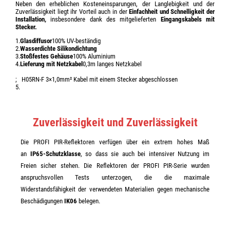
Neben den erheblichen Kosteneinsparungen, der Langlebigkeit und der
Zuverlässigkeit liegt ihr Vorteil auch in der
Einfachheit und Schnelligkeit der
Installation,
insbesondere dank des mitgelieferten
Eingangskabels mit
Stecker.
1.
Glasdiffusor
100% UV-beständig
2.
Wasserdichte Silikondichtung
3.
Stoßfestes Gehäuse
100% Aluminium
4.
Lieferung mit Netzkabel
0,3m langes Netzkabel
; H05RN-F 3×1,0mm² Kabel mit einem Stecker abgeschlossen
5.
Zuverlässigkeit und Zuverlässigkeit
Die PROFI PIR-Reflektoren verfügen über ein extrem hohes Maß
an
IP65-Schutzklasse
, so dass sie auch bei intensiver Nutzung im
Freien sicher stehen. Die Reflektoren der PROFI PIR-Serie wurden
anspruchsvollen Tests unterzogen, die die maximale
Widerstandsfähigkeit der verwendeten Materialien gegen mechanische
Beschädigungen
IK06
belegen.