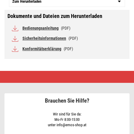
Zum Herunterladen
Dokumente und Dateien zum Herunterladen
Bedienungsanleitung
(PDF)
Sicherheitsinformationen
(PDF)
Konformitätserklärung
(PDF)
LED
Flutlicht
PROFI
mit
Bewegungsmelder,
50W
Brauchen Sie Hilfe?
neutralweiss
Wir sind für Sie da:
Mo-Fr 8:00-15:00
unter info@emos-shop.at