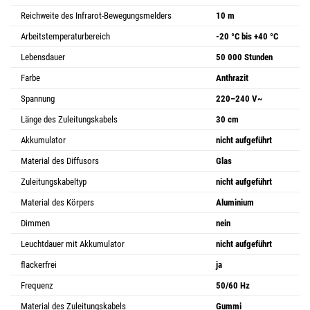
Reichweite des Infrarot-Bewegungsmelders
10 m
Arbeitstemperaturbereich
-20 °C bis +40 °C
Lebensdauer
50 000 Stunden
Farbe
Anthrazit
Spannung
220–240 V~
Länge des Zuleitungskabels
30 cm
Akkumulator
nicht aufgeführt
Material des Diffusors
Glas
Zuleitungskabeltyp
nicht aufgeführt
Material des Körpers
Aluminium
Dimmen
nein
Leuchtdauer mit Akkumulator
nicht aufgeführt
flackerfrei
ja
Frequenz
50/60 Hz
Material des Zuleitungskabels
Gummi