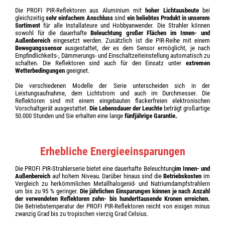
Die PROFI PIR-Reflektoren aus Aluminium mit
hoher
Lichtausbeute
bei
gleichzeitig
sehr einfachem Anschluss
sind
ein beliebtes Produkt in unserem
Sortiment
für alle Installateure und Hobbyanwender. Die Strahler können
sowohl für die dauerhafte
Beleuchtung
großer Flächen im Innen- und
Außenbereich
eingesetzt werden. Zusätzlich ist die PIR-Reihe mit einem
Bewegungssensor
ausgestattet, der es dem Sensor ermöglicht, je nach
Empfindlichkeits-, Dämmerungs- und Einschaltzeiteinstellung automatisch zu
schalten. Die Reflektoren sind auch für den Einsatz unter
extremen
Wetterbedingungen
geeignet.
Die verschiedenen Modelle der Serie unterscheiden sich in der
Leistungsaufnahme, dem Lichtstrom und auch im Durchmesser. Die
Reflektoren sind mit einem eingebauten flackerfreien elektronischen
Vorschaltgerät ausgestattet.
Die Lebensdauer der Leuchte
beträgt großartige
50.000 Stunden und Sie erhalten eine lange
fünfjährige Garantie.
Erhebliche Energieeinsparungen
Die PROFI PIR-Strahlerserie bietet eine dauerhafte Beleuchtung
im Innen- und
Außenbereich
auf hohem Niveau. Darüber hinaus sind die
Betriebskosten
im
Vergleich zu herkömmlichen Metallhalogenid- und Natriumdampfstrahlern
um bis zu 95 % geringer.
Die jährlichen Einsparungen können je nach Anzahl
der verwendeten Reflektoren zehn- bis hunderttausende Kronen erreichen.
Die Betriebstemperatur der PROFI PIR-Reflektoren reicht von eisigen minus
zwanzig Grad bis zu tropischen vierzig Grad Celsius.