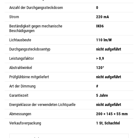
Anzahl der Durchgangssteckdosen
0
Strom
220 mA
Beständigkeit gegen mechanische
IK06
Beschädigungen
Lichtausbeute
110 lm/W
Durchgangssteckdosentyp
nicht aufgeführt
Leistungsfaktor
> 0,9
Abstrahlwinkel
120°
Prüfglühbirne mitgeliefert
nicht aufgeführt
Art der Dimmung
#
Garantiezeit
5 Jahre
Energieklasse der verwendeten Lichtquelle
nicht aufgeführt
Abmessungen
200 × 145 × 55 mm
Verkaufsverpackung
1 St, Schachtel