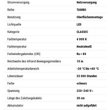
Stromversorgung
Netzversorgung
Reihe
TAMBO
Benutzung
Oberflächenmontage
Lichtquelle
LED
Kategorie
CLASSIC
Farbtemperatur
4 000 K
Farbtemperatur
Neutralweiß
Farbwiedergabeindex (CRI)
Ra > 80
Reichweite des Infrarot-Bewegungsmelders
10 m
Arbeitstemperaturbereich
-20 °C bis +40 °C
Lebensdauer
25 000 Stunden
Farbe
schwarz
Spannung
220–240 V~
Länge des Zuleitungskabels
30 cm
Akkumulator
nicht aufgeführt