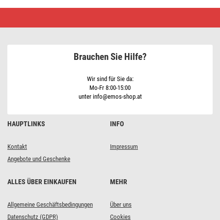
LED-
Flutlicht
TAMBO
mit
Bewegungssensor,
20
Brauchen Sie Hilfe?
W,
2000
lm,
schwarz
Wir sind für Sie da:
Mo-Fr 8:00-15:00
unter info@emos-shop.at
HAUPTLINKS
INFO
Kontakt
Impressum
Angebote und Geschenke
ALLES ÜBER EINKAUFEN
MEHR
Allgemeine Geschäftsbedingungen
Über uns
Datenschutz (GDPR)
Cookies