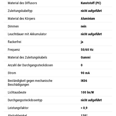
Material des Diffusors
Kunststoff (PC)
Zuleitungskabeltyp
nicht aufgeführt
Material des Körpers
Aluminium
Dimmen
nein
Leuchtdauer mit Akkumulator
nicht aufgeführt
flackerfrei
ja
Frequenz
50/60 Hz
Material des Zuleitungskabels
Gummi
Anzahl der Durchgangssteckdosen
0
Strom
90 mA
Beständigkeit gegen mechanische
IK06
Beschädigungen
Lichtausbeute
100 lm/W
Durchgangssteckdosentyp
nicht aufgeführt
Leistungsfaktor
> 0,9
Abstrahlwinkel
120°