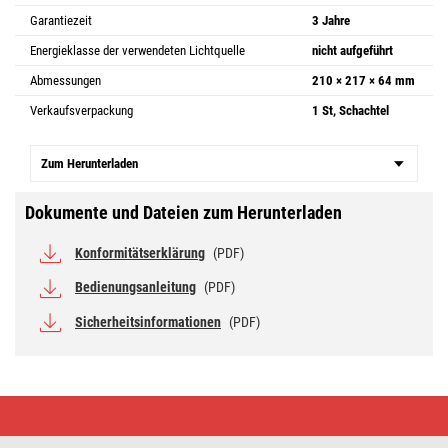
Garantiezeit
3 Jahre
Energieklasse der verwendeten Lichtquelle
nicht aufgeführt
Abmessungen
210 × 217 × 64 mm
Verkaufsverpackung
1 St, Schachtel
Zum Herunterladen
Dokumente und Dateien zum Herunterladen
Konformitätserklärung
(PDF)
Bedienungsanleitung
(PDF)
Sicherheitsinformationen
(PDF)
LED-
Flutlicht
TAMBO
mit