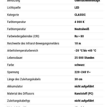
Benutzung
Oberflächenmontage
Lichtquelle
LED
Kategorie
CLASSIC
Farbtemperatur
4 000 K
Farbtemperatur
Neutralweiß
Farbwiedergabeindex (CRI)
Ra > 80
Reichweite des Infrarot-Bewegungsmelders
10 m
Arbeitstemperaturbereich
-20 °C bis +40 °C
Lebensdauer
25 000 Stunden
Farbe
schwarz
Spannung
220–240 V~
Länge des Zuleitungskabels
30 cm
Akkumulator
nicht aufgeführt
Material des Diffusors
Kunststoff (PC)
Zuleitungskabeltyp
nicht aufgeführt