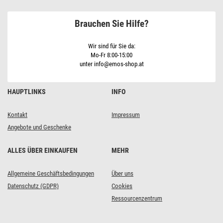
Bewegungssensor,
50
Brauchen Sie Hilfe?
W,
5000
lm,
schwarz
Wir sind für Sie da:
Mo-Fr 8:00-15:00
unter info@emos-shop.at
HAUPTLINKS
INFO
Kontakt
Impressum
Angebote und Geschenke
ALLES ÜBER EINKAUFEN
MEHR
Allgemeine Geschäftsbedingungen
Über uns
Datenschutz (GDPR)
Cookies
Ressourcenzentrum