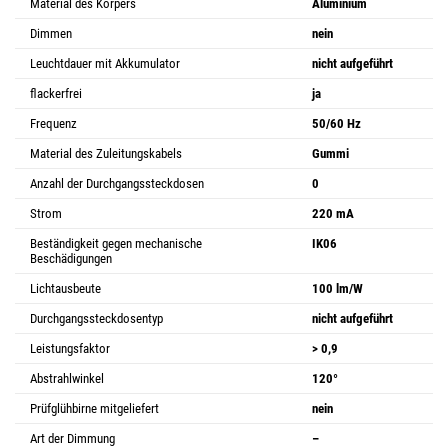
Material des Körpers
Aluminium
Dimmen
nein
Leuchtdauer mit Akkumulator
nicht aufgeführt
flackerfrei
ja
Frequenz
50/60 Hz
Material des Zuleitungskabels
Gummi
Anzahl der Durchgangssteckdosen
0
Strom
220 mA
Beständigkeit gegen mechanische
IK06
Beschädigungen
Lichtausbeute
100 lm/W
Durchgangssteckdosentyp
nicht aufgeführt
Leistungsfaktor
> 0,9
Abstrahlwinkel
120°
Prüfglühbirne mitgeliefert
nein
Art der Dimmung
–