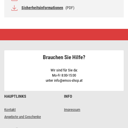
Sicherheitsinformationen
(PDF)
LED
Geschenkpakete,
3
Größen,
Innen,
Kaltweiß,
Brauchen Sie Hilfe?
Timer
Wir sind für Sie da:
Mo-Fr 8:00-15:00
unter info@emos-shop.at
HAUPTLINKS
INFO
Kontakt
Impressum
Angebote und Geschenke