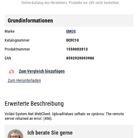
Online-Katalog des Herstellers. Produkte zur Zeit nicht bestellbar.
Grundinformationen
Marke
EMOS
Katalognummer
DCFC10
Produktnummer
1550002013
EAN
8592920093986
Zum Vergleich hinzufügen
Zum Herunterladen
Erweiterte Beschreibung
Volání System.Net.WebClient. UploadValues selhalo se zprávou: The remote
server returned an error: (456).
Ich berate Sie gerne