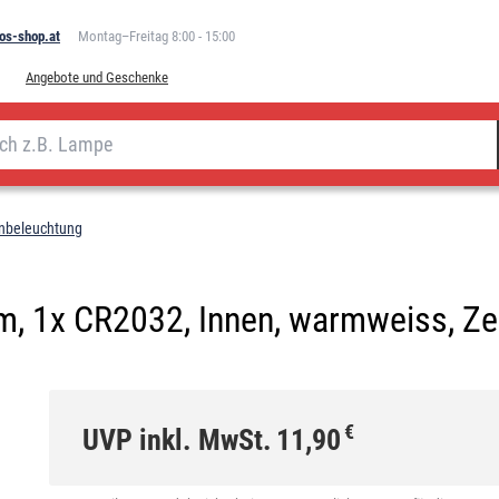
os-shop.at
Montag–Freitag 8:00 - 15:00
Angebote und Geschenke
enbeleuchtung
, 1x CR2032, Innen, warmweiss, Zei
€
UVP inkl. MwSt.
11,90