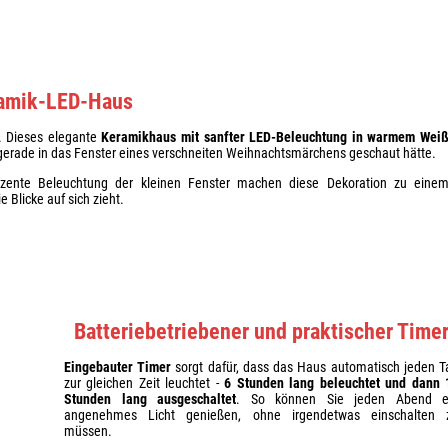
amik-LED-Haus
r. Dieses elegante
Keramikhaus mit sanfter LED-Beleuchtung in warmem Wei
 gerade in das Fenster eines verschneiten Weihnachtsmärchens geschaut hätte.
ente Beleuchtung der kleinen Fenster machen diese Dekoration zu eine
e Blicke auf sich zieht.
Batteriebetriebener und praktischer Time
Eingebauter Timer
sorgt dafür, dass das Haus automatisch jeden T
zur gleichen Zeit leuchtet -
6 Stunden lang beleuchtet und dann 
Stunden lang ausgeschaltet
. So können Sie jeden Abend e
angenehmes Licht genießen, ohne irgendetwas einschalten 
müssen.