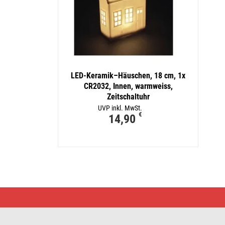
LED-Keramik–Häuschen, 18 cm, 1x
CR2032, Innen, warmweiss,
Zeitschaltuhr
UVP inkl. MwSt.
€
14,90
LED-
Keramik–
Häuschen,
16
cm,