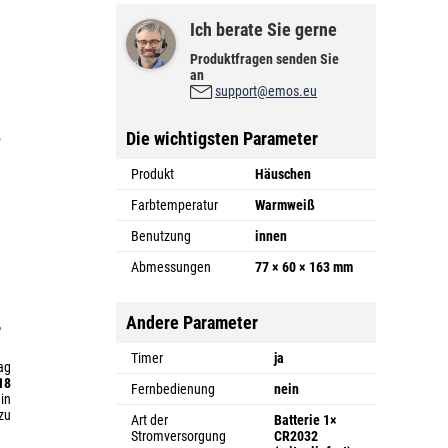
Ich berate Sie gerne
Produktfragen senden Sie
an
support@emos.eu
Die wichtigsten Parameter
ß
Produkt
Häuschen
m
Farbtemperatur
Warmweiß
Benutzung
innen
Abmessungen
77 × 60 × 163 mm
Andere Parameter
r
Timer
ja
ag
18
Fernbedienung
nein
in
zu
Art der
Batterie 1×
Stromversorgung
CR2032