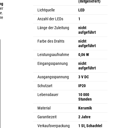
(mitgeliefert)
ng
er
Lichtquelle
LED
e.
re
Anzahl der LEDs
1
Länge der Zuleitung
nicht
aufgeführt
Farbe des Drahts
nicht
aufgeführt
Leistungsaufnahme
0,06 W
Eingangsspannung
nicht
aufgeführt
Ausgangsspannung
3 V DC
Schutzart
IP20
Lebensdauer
10 000
Stunden
Material
Keramik
Garantiezeit
2 Jahre
Verkaufsverpackung
1 St, Schachtel