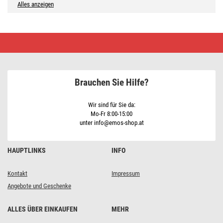
Alles anzeigen
LED
Lampe
Classic
A60
/
E27
Brauchen Sie Hilfe?
/
14
W
(120
Wir sind für Sie da:
W)
Mo-Fr 8:00-15:00
/
unter info@emos-shop.at
1901
lm
/
Kaltweiß
HAUPTLINKS
INFO
Kontakt
Impressum
Angebote und Geschenke
ALLES ÜBER EINKAUFEN
MEHR