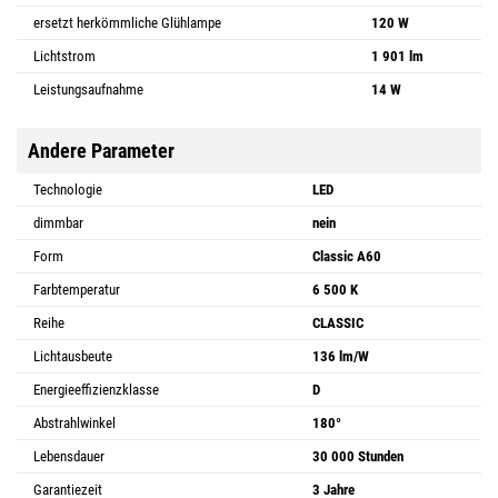
ersetzt herkömmliche Glühlampe
120 W
Lichtstrom
1 901 lm
Leistungsaufnahme
14 W
Andere Parameter
Technologie
LED
dimmbar
nein
Form
Classic A60
Farbtemperatur
6 500 K
Reihe
CLASSIC
Lichtausbeute
136 lm/W
Energieeffizienzklasse
D
Abstrahlwinkel
180°
Lebensdauer
30 000 Stunden
Garantiezeit
3 Jahre