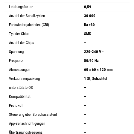
Leistungsfaktor
0,59
Anzahl der Schaltzyklen
30 000
Farbwiedergabeindex (CRI)
Ra >80
Typ der Chips
SMD
Anzahl der Chips
–
Spannung
220-240 V~
Frequenz
50/60 Hz
Abmessungen
60 × 60 × 120 mm
Verkaufsverpackung
1 St, Schachtel
unterstützte OS
–
Kompatibilität
–
Protokoll
–
Steuerung über Sprachassistent
–
App-Benachrichtigungen
–
Übertragungsfrequenz
–