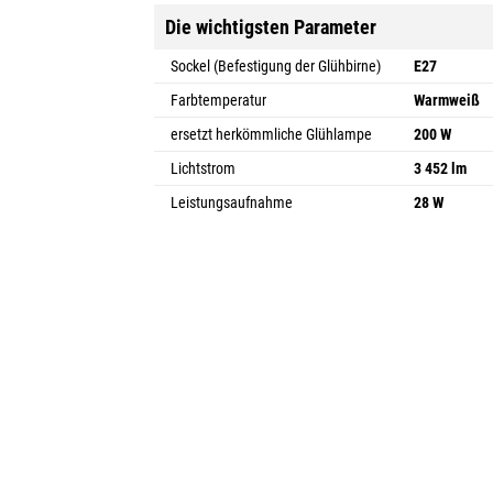
Die wichtigsten Parameter
Sockel (Befestigung der Glühbirne)
E27
Farbtemperatur
Warmweiß
ersetzt herkömmliche Glühlampe
200 W
Lichtstrom
3 452 lm
Leistungsaufnahme
28 W