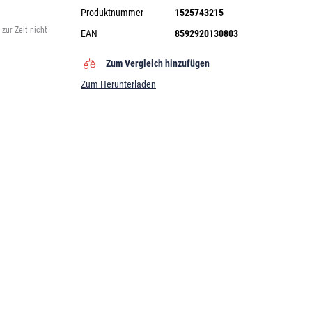
Produktnummer
1525743215
zur Zeit nicht
EAN
8592920130803
Zum Vergleich hinzufügen
Zum Herunterladen