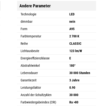
Andere Parameter
Technologie
LED
dimmbar
nein
Form
A95
Farbtemperatur
2 700 K
Reihe
CLASSIC
Lichtausbeute
123 lm/W
Energieeffizienzklasse
E
Abstrahlwinkel
180°
Lebensdauer
30 000 Stunden
Garantiezeit
3 Jahre
Leistungsfaktor
0.90
Anzahl der Schaltzyklen
30 000
Farbwiedergabeindex (CRI)
Ra >80