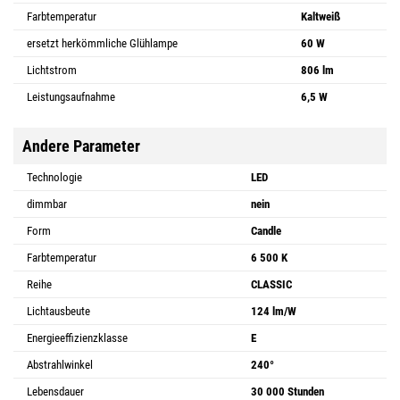
Farbtemperatur
Kaltweiß
ersetzt herkömmliche Glühlampe
60 W
Lichtstrom
806 lm
Leistungsaufnahme
6,5 W
Andere Parameter
Technologie
LED
dimmbar
nein
Form
Candle
Farbtemperatur
6 500 K
Reihe
CLASSIC
Lichtausbeute
124 lm/W
Energieeffizienzklasse
E
Abstrahlwinkel
240°
Lebensdauer
30 000 Stunden