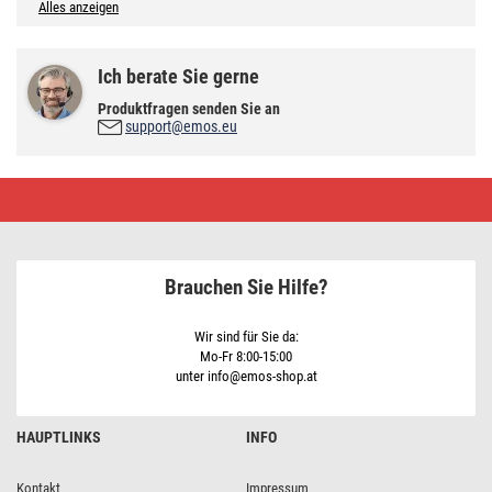
Alles anzeigen
Ich berate Sie gerne
Produktfragen senden Sie an
support@emos.eu
LED
Lampe
Classic
Candle
/
E14
Brauchen Sie Hilfe?
/
6,5
W
(60
Wir sind für Sie da:
W)
Mo-Fr 8:00-15:00
/
unter info@emos-shop.at
806
lm
/
Kalt-
HAUPTLINKS
INFO
Weiß
Kontakt
Impressum