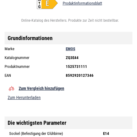
Produktinformationsblatt
Online-Katalog des Herstellers. Produkte zur Zeit nicht bestellbar.
Grundinformationen
Marke
EMOS
Katalognummer
ZQ3E44
Produktnummer
1525731111
EAN
8592920127346
Zum Vergleich hinzufügen
Zum Herunterladen
Die wichtigsten Parameter
Sockel (Befestigung der Glühbirne)
E14