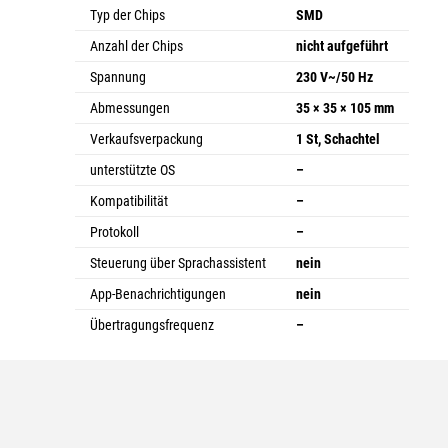
Typ der Chips
SMD
Anzahl der Chips
nicht aufgeführt
Spannung
230 V~/50 Hz
Abmessungen
35 × 35 × 105 mm
Verkaufsverpackung
1 St, Schachtel
unterstützte OS
–
Kompatibilität
–
Protokoll
–
Steuerung über Sprachassistent
nein
App-Benachrichtigungen
nein
Übertragungsfrequenz
–