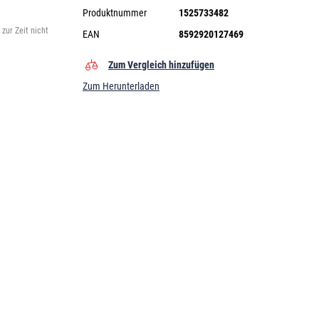
Produktnummer
1525733482
zur Zeit nicht
EAN
8592920127469
Zum Vergleich hinzufügen
Zum Herunterladen