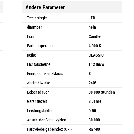
Andere Parameter
Technologie
LED
dimmbar
nein
Form
Candle
Farbtemperatur
4 000 K
Reihe
CLASSIC
Lichtausbeute
112 lm/W
Energieeffizienzklasse
E
Abstrahlwinkel
240°
Lebensdauer
30 000 Stunden
Garantiezeit
3 Jahre
Leistungsfaktor
0.50
Anzahl der Schaltzyklen
30 000
Farbwiedergabeindex (CRI)
Ra >80