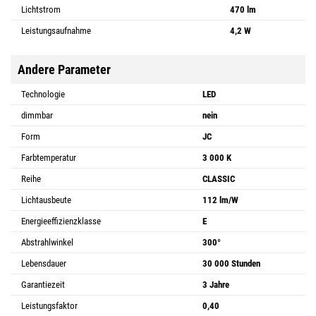
Lichtstrom
470 lm
Leistungsaufnahme
4,2 W
Andere Parameter
Technologie
LED
dimmbar
nein
Form
JC
Farbtemperatur
3 000 K
Reihe
CLASSIC
Lichtausbeute
112 lm/W
Energieeffizienzklasse
E
Abstrahlwinkel
300°
Lebensdauer
30 000 Stunden
Garantiezeit
3 Jahre
Leistungsfaktor
0,40