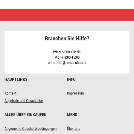
LED
Lampe
Classic
JC
/
G9
Brauchen Sie Hilfe?
/
4,2
W
(40
Wir sind für Sie da:
W)
Mo-Fr 8:00-15:00
/
unter info@emos-shop.at
470
lm
/
Warmweiß
HAUPTLINKS
INFO
Kontakt
Impressum
Angebote und Geschenke
ALLES ÜBER EINKAUFEN
MEHR
Allgemeine Geschäftsbedingungen
Über uns