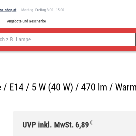
os-shop.at
Montag–Freitag 8:00 - 15:00
Angebote und Geschenke
 / E14 / 5 W (40 W) / 470 lm / War
€
UVP inkl. MwSt.
6,89