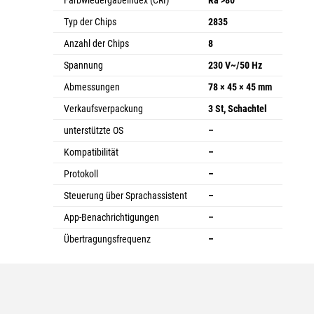
Farbwiedergabeindex (CRI)
Ra >80
Typ der Chips
2835
Anzahl der Chips
8
Spannung
230 V~/50 Hz
Abmessungen
78 × 45 × 45 mm
Verkaufsverpackung
3 St, Schachtel
unterstützte OS
–
Kompatibilität
–
Protokoll
–
Steuerung über Sprachassistent
–
App-Benachrichtigungen
–
Übertragungsfrequenz
–