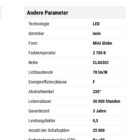
Andere Parameter
Technologie
LED
dimmbar
nein
Form
Mini Globe
Farbtemperatur
2 700 K
Reihe
CLASSIC
Lichtausbeute
78 lm/W
Energieeffizienzklasse
F
Abstrahlwinkel
220°
Lebensdauer
30 000 Stunden
Garantiezeit
3 Jahre
Leistungsfaktor
0,5
Anzahl der Schaltzyklen
25 000