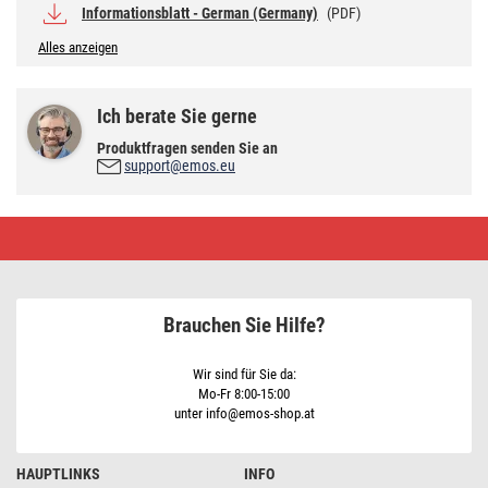
Informationsblatt - German (Germany)
(PDF)
Alles anzeigen
Ich berate Sie gerne
Produktfragen senden Sie an
support@emos.eu
LED
Lampe
Classic
MR16
Weiß/
GU10
Brauchen Sie Hilfe?
/
3
W
(32
Wir sind für Sie da:
W)
Mo-Fr 8:00-15:00
/
unter info@emos-shop.at
345
lm
/
Neutral
HAUPTLINKS
INFO
Weiß