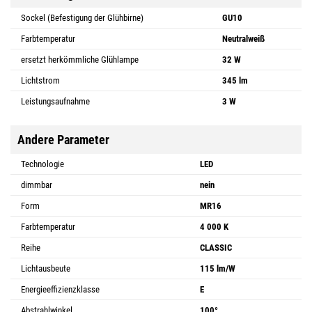
Sockel (Befestigung der Glühbirne)
GU10
Farbtemperatur
Neutralweiß
ersetzt herkömmliche Glühlampe
32 W
Lichtstrom
345 lm
Leistungsaufnahme
3 W
Andere Parameter
Technologie
LED
dimmbar
nein
Form
MR16
Farbtemperatur
4 000 K
Reihe
CLASSIC
Lichtausbeute
115 lm/W
Energieeffizienzklasse
E
Abstrahlwinkel
100°