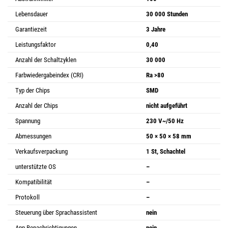
Lebensdauer
30 000 Stunden
Garantiezeit
3 Jahre
Leistungsfaktor
0,40
Anzahl der Schaltzyklen
30 000
Farbwiedergabeindex (CRI)
Ra >80
Typ der Chips
SMD
Anzahl der Chips
nicht aufgeführt
Spannung
230 V~/50 Hz
Abmessungen
50 × 50 × 58 mm
Verkaufsverpackung
1 St, Schachtel
unterstützte OS
–
Kompatibilität
–
Protokoll
–
Steuerung über Sprachassistent
nein
App-Benachrichtigungen
nein