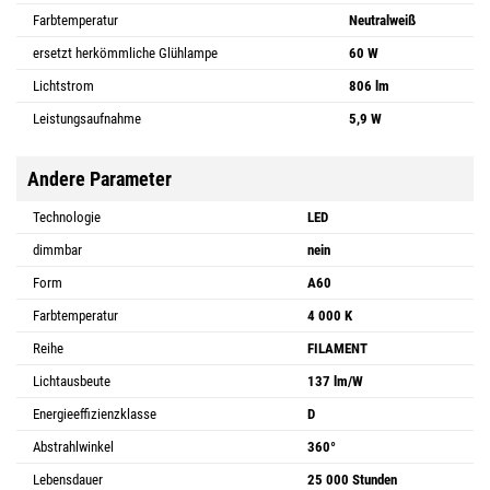
Farbtemperatur
Neutralweiß
ersetzt herkömmliche Glühlampe
60 W
Lichtstrom
806 lm
Leistungsaufnahme
5,9 W
Andere Parameter
Technologie
LED
dimmbar
nein
Form
A60
Farbtemperatur
4 000 K
Reihe
FILAMENT
Lichtausbeute
137 lm/W
Energieeffizienzklasse
D
Abstrahlwinkel
360°
Lebensdauer
25 000 Stunden