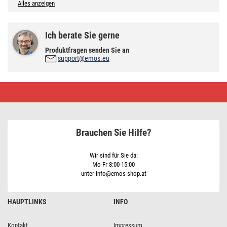
Alles anzeigen
Ich berate Sie gerne
Produktfragen senden Sie an
support@emos.eu
LED
Lampe
Filament
A60
/
E27
Brauchen Sie Hilfe?
/
5,9
W
(60
Wir sind für Sie da:
W)
Mo-Fr 8:00-15:00
/
unter info@emos-shop.at
806
lm
/
Neutral
HAUPTLINKS
INFO
Weiß
Kontakt
Impressum