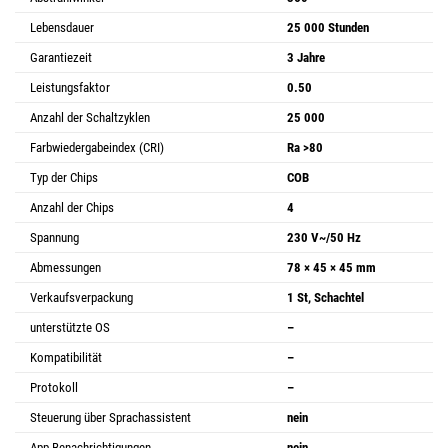
Lebensdauer
25 000 Stunden
Garantiezeit
3 Jahre
Leistungsfaktor
0.50
Anzahl der Schaltzyklen
25 000
Farbwiedergabeindex (CRI)
Ra >80
Typ der Chips
COB
Anzahl der Chips
4
Spannung
230 V~/50 Hz
Abmessungen
78 × 45 × 45 mm
Verkaufsverpackung
1 St, Schachtel
unterstützte OS
–
Kompatibilität
–
Protokoll
–
Steuerung über Sprachassistent
nein
App-Benachrichtigungen
nein