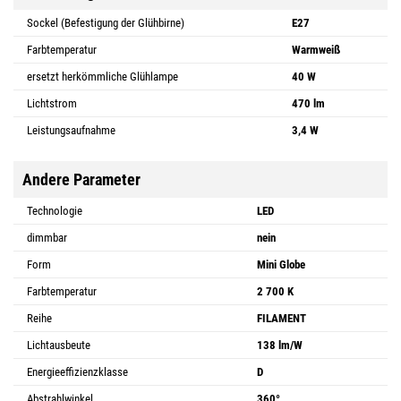
Sockel (Befestigung der Glühbirne)
E27
Farbtemperatur
Warmweiß
ersetzt herkömmliche Glühlampe
40 W
Lichtstrom
470 lm
Leistungsaufnahme
3,4 W
Andere Parameter
Technologie
LED
dimmbar
nein
Form
Mini Globe
Farbtemperatur
2 700 K
Reihe
FILAMENT
Lichtausbeute
138 lm/W
Energieeffizienzklasse
D
Abstrahlwinkel
360°