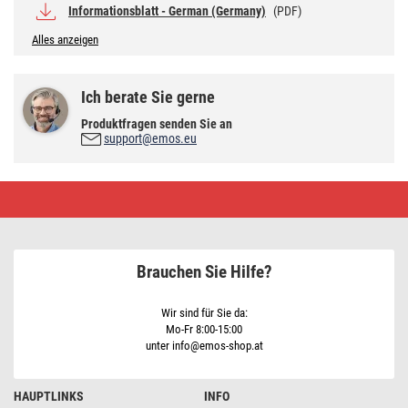
Informationsblatt - German (Germany)
(PDF)
Alles anzeigen
Ich berate Sie gerne
Produktfragen senden Sie an
support@emos.eu
LED
Lampe
Filament
Mini
Globe
/
Brauchen Sie Hilfe?
E27
/
3,4
W
Wir sind für Sie da:
(40
Mo-Fr 8:00-15:00
W)
unter info@emos-shop.at
/
470
lm
/
HAUPTLINKS
INFO
Warmweiß