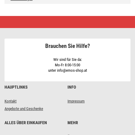
LED
Lampe
GoSmart
A65
/
E27
Brauchen Sie Hilfe?
/
14
W
(94
Wir sind für Sie da:
W)
Mo-Fr 8:00-15:00
/
unter info@emos-shop.at
1
400
lm
/
HAUPTLINKS
INFO
RGB
/
dimmbar
Kontakt
Impressum
/
WiFi
Angebote und Geschenke
ALLES ÜBER EINKAUFEN
MEHR