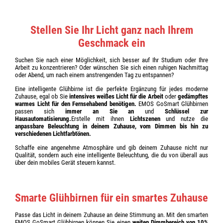
Stellen Sie Ihr Licht ganz nach Ihrem
Geschmack ein
Suchen Sie nach einer Möglichkeit, sich besser auf Ihr Studium oder Ihre
Arbeit zu konzentrieren? Oder wünschen Sie sich einen ruhigen Nachmittag
oder Abend, um nach einem anstrengenden Tag zu entspannen?
Eine intelligente Glühbirne ist die perfekte Ergänzung für jedes moderne
Zuhause, egal ob Sie
intensives weißes Licht für die Arbeit
oder
gedämpftes
warmes Licht für den Fernsehabend benötigen.
EMOS GoSmart Glühbirnen
passen sich
immer an Sie an
und
Schlüssel zur
Hausautomatisierung.
Erstelle mit ihnen
Lichtszenen
und nutze die
anpassbare Beleuchtung in deinem Zuhause, vom Dimmen bis hin zu
verschiedenen Lichtfarbtönen.
Schaffe eine angenehme Atmosphäre und gib deinem Zuhause nicht nur
Qualität, sondern auch eine intelligente Beleuchtung, die du von überall aus
über dein mobiles Gerät steuern kannst.
Smarte Glühbirnen für ein smartes Zuhause
Passe das Licht in deinem Zuhause an deine Stimmung an. Mit den smarten
EMOS GoSmart Glühbirnen können Sie einen
weiten Dimmbereich von 10%