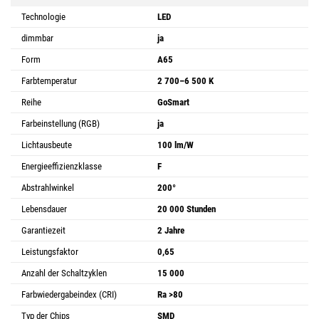
Technologie
LED
dimmbar
ja
Form
A65
Farbtemperatur
2 700–6 500 K
Reihe
GoSmart
Farbeinstellung (RGB)
ja
Lichtausbeute
100 lm/W
Energieeffizienzklasse
F
Abstrahlwinkel
200°
Lebensdauer
20 000 Stunden
Garantiezeit
2 Jahre
Leistungsfaktor
0,65
Anzahl der Schaltzyklen
15 000
Farbwiedergabeindex (CRI)
Ra >80
Typ der Chips
SMD