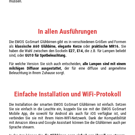
müssen.
In allen Ausführungen
Die EMOS GoSmart Glühbirnen gibt es in verschiedenen Größen und Formen
als
klassische A60 Glühbirne, elegante Kerze
oder
praktische MR16.
Sie
haben die Wahl zwischen den Sockeln
E27, E14,
die z.B. für Lampen beliebt
sind, oder
GU10 für Spotbeleuchtung.
Für welche Version Sie sich auch entscheiden,
alle Lampen sind mit einem
milchigen Diffusor ausgestattet,
der für eine diffuse und angenehme
Beleuchtung in Ihrem Zuhause sorgt.
Einfache Installation und WiFi-Protokoll
Die Installation der smarten EMOS GoSmart Glühbirnen ist einfach.
Setzen
Sie sie einfach in die Leuchte ein, koppeln Sie sie mit der EMOS GoSmart
Mobile App, die sowohl für Android als auch für iOS verfügbar ist, und
verbinden Sie sie mit Ihrem Heim-WIFI-Netzwerk. Dank der Kompatibilität
mit Amazon Alexa und Google Assistant können Sie die Glühbirnen auch per
Sprache steuern.