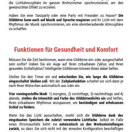
die Lichtatmosphäre im ganzen Wohnzimmer synchronisieren, um den
gewünschten Effekt zu erzielen.
Haben Sie eine Tanzparty oder eine Party mit Freunden zu Hause?
Die
Glühbirne kann auch auf Musik und Sprache reagieren
und ihr Licht mit dem
Rhythmus der Musik synchronisieren, um eine atemberaubende Atmosphäre
zu schaffen.
Funktionen für Gesundheit und Komfort
Müssen Sie die Zeit bestimmen, wann eine Glühbirne ein- oder ausgeschaltet
sein sollte? Haben Sie ein Auge auf Ihren zirkadianen Zyklus und Ihren
gesunden Schlafzyklus? Intelligente Glühbirnen können Ihnen dabei helfen.
Stellen Sie den Timer ein und
entscheiden Sie, wie lange die Glühbirne
eingeschaltet bleiben soll.
Mit der
Zeitplanfunktion
schaltet sie sich dann je
nach Ihren Wünschen automatisch aus oder ein.
Vier voreingestellte Modi
- 1) morgens, 2) vormittags, 3) nachmittags und 4)
abends,
stellen die Intensität und Farbe des Glühbirnenlichts ein
und helfen,
Ihren zirkadianen Rhythmus anzupassen, um
beständigen und erholsamen
Schlaf zu fördern.
Wenn Sie das Licht ausschalten, merkt sich die
Glühbirne dank des
eingebauten Speichers die zuletzt verwendete Lichtfarbe
. Selbst im Falle
eines Stromausfalls kehrt sie
automatisch zu den Werkseinstellungen
zurück
, so dass Sie sich nicht mit der erneuten Konfiguration beschäftigen