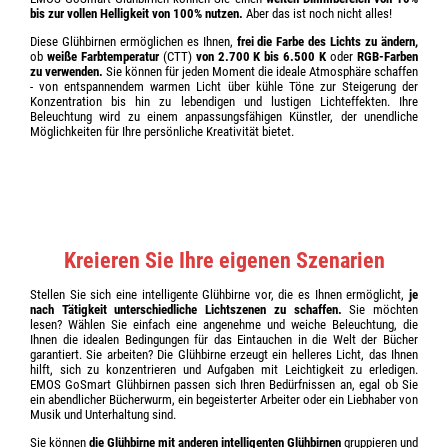
bis zur vollen Helligkeit von 100% nutzen.
Aber das ist noch nicht alles!
Diese Glühbirnen ermöglichen es Ihnen,
frei die Farbe des Lichts zu ändern,
ob
weiße Farbtemperatur
(CTT)
von 2.700 K bis 6.500 K
oder
RGB-Farben
zu verwenden.
Sie können für jeden Moment die ideale Atmosphäre schaffen
- von entspannendem warmen Licht über kühle Töne zur Steigerung der
Konzentration bis hin zu lebendigen und lustigen Lichteffekten. Ihre
Beleuchtung wird zu einem anpassungsfähigen Künstler, der unendliche
Möglichkeiten für Ihre persönliche Kreativität bietet.
Kreieren Sie Ihre eigenen Szenarien
Stellen Sie sich eine intelligente Glühbirne vor, die es Ihnen ermöglicht,
je
nach Tätigkeit unterschiedliche Lichtszenen zu schaffen.
Sie möchten
lesen? Wählen Sie einfach eine angenehme und weiche Beleuchtung, die
Ihnen die idealen Bedingungen für das Eintauchen in die Welt der Bücher
garantiert. Sie arbeiten? Die Glühbirne erzeugt ein helleres Licht, das Ihnen
hilft, sich zu konzentrieren und Aufgaben mit Leichtigkeit zu erledigen.
EMOS GoSmart Glühbirnen passen sich Ihren Bedürfnissen an, egal ob Sie
ein abendlicher Bücherwurm, ein begeisterter Arbeiter oder ein Liebhaber von
Musik und Unterhaltung sind.
Sie können
die Glühbirne mit anderen intelligenten Glühbirnen
gruppieren und