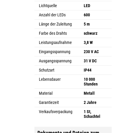
Lichtquelle
LED
Anzahl der LEDs
600
Länge der Zuleitung
5 m
Farbe des Drahts
schwarz
Leistungsaufnahme
3,8 W
Eingangsspannung
230 V AC
Ausgangsspannung
31 V DC
Schutzart
IP44
Lebensdauer
10 000
Stunden
Material
Metall
Garantiezeit
2 Jahre
Verkaufsverpackung
1 St,
Schachtel
Dokumente und Dateien zum