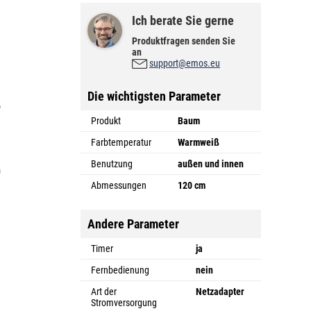
Ich berate Sie gerne
Produktfragen senden Sie
an
support@emos.eu
Die wichtigsten Parameter
n
o
Produkt
Baum
.
Farbtemperatur
Warmweiß
Benutzung
außen und innen
n
Abmessungen
120 cm
Andere Parameter
Timer
ja
Fernbedienung
nein
Art der
Netzadapter
Stromversorgung