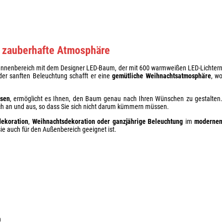
e zauberhafte Atmosphäre
Innenbereich mit dem Designer LED-Baum, der mit 600 warmweißen LED-Lichter
er sanften Beleuchtung schafft er eine
gemütliche Weihnachtsatmosphäre
, w
ssen
, ermöglicht es Ihnen, den Baum genau nach Ihren Wünschen zu gestalten
ch an und aus, so dass Sie sich nicht darum kümmern müssen.
dekoration
,
Weihnachtsdekoration oder ganzjährige Beleuchtung
im
moderne
sie auch für den Außenbereich geeignet ist.
n