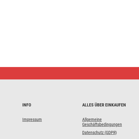
LED
Leuchtendes
Bäumchen,
120
cm,
Außen
und
Innen,
INFO
ALLES ÜBER EINKAUFEN
warmweiß,
Zeitschaltuhr
Impressum
Allgemeine
Geschäftsbedingungen
Datenschutz (GDPR)