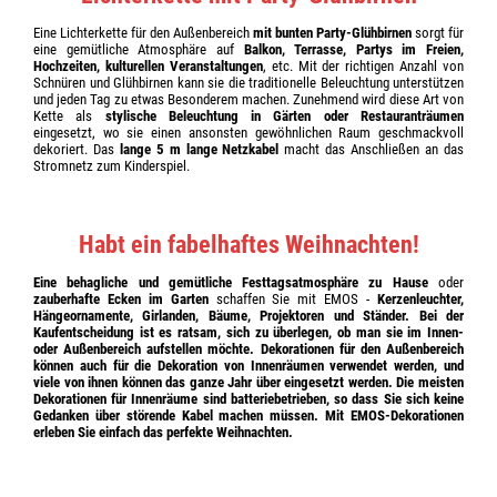
Eine Lichterkette für den Außenbereich
mit bunten Party-Glühbirnen
sorgt für
eine gemütliche Atmosphäre auf
Balkon, Terrasse, Partys im Freien,
Hochzeiten, kulturellen Veranstaltungen
, etc. Mit der richtigen Anzahl von
Schnüren und Glühbirnen kann sie die traditionelle Beleuchtung unterstützen
und jeden Tag zu etwas Besonderem machen. Zunehmend wird diese Art von
Kette als
stylische Beleuchtung in Gärten oder Restauranträumen
eingesetzt, wo sie einen ansonsten gewöhnlichen Raum geschmackvoll
dekoriert. Das
lange 5 m lange Netzkabel
macht das Anschließen an das
Stromnetz zum Kinderspiel.
Habt ein fabelhaftes Weihnachten!
Eine behagliche und gemütliche Festtagsatmosphäre zu Hause
oder
zauberhafte Ecken im Garten
schaffen Sie mit EMOS -
Kerzenleuchter,
Hängeornamente, Girlanden, Bäume, Projektoren und Ständer. Bei der
Kaufentscheidung ist es ratsam, sich zu überlegen, ob man sie im Innen-
oder Außenbereich aufstellen möchte. Dekorationen für den Außenbereich
können auch für die Dekoration von Innenräumen verwendet werden, und
viele von ihnen können das ganze Jahr über eingesetzt werden. Die meisten
Dekorationen für Innenräume sind batteriebetrieben, so dass Sie sich keine
Gedanken über störende Kabel machen müssen. Mit EMOS-Dekorationen
erleben Sie einfach das perfekte Weihnachten.