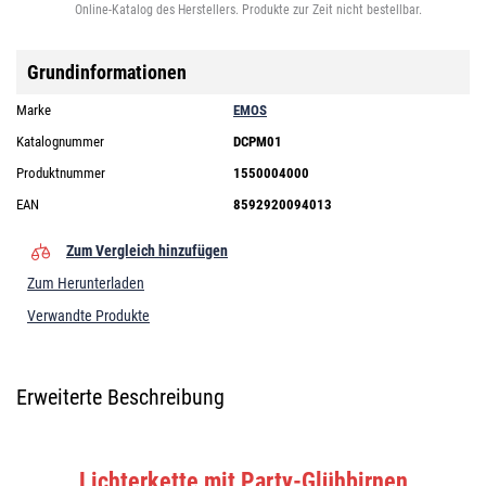
Online-Katalog des Herstellers. Produkte zur Zeit nicht bestellbar.
Grundinformationen
Marke
EMOS
Katalognummer
DCPM01
Produktnummer
1550004000
EAN
8592920094013
Zum Vergleich hinzufügen
Zum Herunterladen
Verwandte Produkte
Erweiterte Beschreibung
Lichterkette mit Party-Glühbirnen