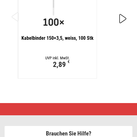
Kabelb
Kabelbinder 150×3,5, weiss, 100 Stk
UVP inkl. MwSt.
€
2,89
LED
Lichterkette
–
10x
Partylichter,
5
Brauchen Sie Hilfe?
m,