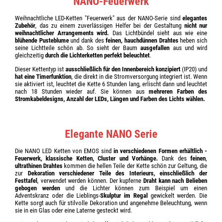
NANO-Feuerwerk
Weihnachtliche LED-Ketten "Feuerwerk" aus der NANO-Serie sind
elegantes
Zubehör
, das zu einem zuverlässigen Helfer bei der Gestaltung
nicht nur
weihnachtlicher Arrangements wird.
Das Lichtbündel sieht aus wie eine
blühende Pusteblume
und dank des
feinen, hauchdünnen Drahtes
heben sich
seine Lichtteile schön ab. So sieht der Baum
ausgefallen
aus und wird
gleichzeitig
durch die Lichterketten perfekt beleuchtet
.
Dieser Kettentyp ist
ausschließlich für den Innenbereich konzipiert
(IP20) und
hat eine Timerfunktion
, die direkt in die Stromversorgung integriert ist. Wenn
sie aktiviert ist, leuchtet die Kette 6 Stunden lang, erlischt dann und leuchtet
nach 18 Stunden wieder auf. Sie können aus
mehreren Farben des
Stromkabeldesigns, Anzahl der LEDs, Längen und Farben des Lichts wählen.
Elegante NANO Serie
Die NANO LED Ketten von EMOS sind
in verschiedenen Formen erhältlich -
Feuerwerk, klassische Ketten, Cluster und Vorhänge.
Dank des
feinen
,
ultrathinen Drahtes
kommen die hellen Teile der Kette schön zur Geltung, die
zur
Dekoration verschiedener Teile des Interieurs, einschließlich der
Festtafel
, verwendet werden können. Der kupferne
Draht kann nach Belieben
gebogen werden
und die Lichter können zum Beispiel um einen
Adventskranz oder die Lieblings-
Skulptur im Regal
gewickelt werden. Die
Kette sorgt auch für stilvolle Dekoration und angenehme Beleuchtung, wenn
sie in ein Glas oder eine Laterne gesteckt wird.