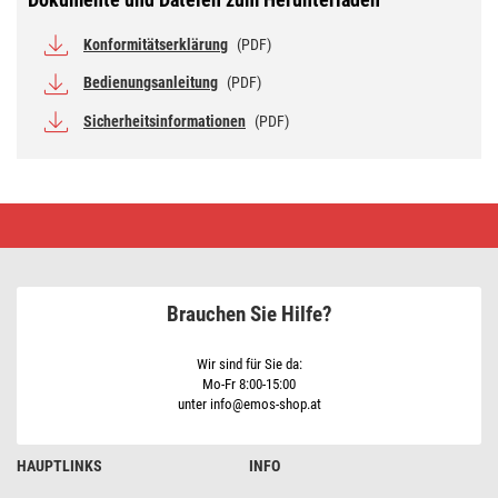
Konformitätserklärung
(PDF)
Bedienungsanleitung
(PDF)
Sicherheitsinformationen
(PDF)
LED
Lichterkette
–
leuchtende
Büschel,
nano,
Brauchen Sie Hilfe?
5,2
m,
Innen,
Kaltweiß,
Wir sind für Sie da:
Timer
Mo-Fr 8:00-15:00
unter info@emos-shop.at
HAUPTLINKS
INFO