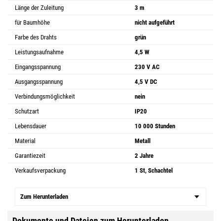
Länge der Zuleitung
3 m
für Baumhöhe
nicht aufgeführt
Farbe des Drahts
grün
Leistungsaufnahme
4,5 W
Eingangsspannung
230 V AC
Ausgangsspannung
4,5 V DC
Verbindungsmöglichkeit
nein
Schutzart
IP20
Lebensdauer
10 000 Stunden
Material
Metall
Garantiezeit
2 Jahre
Verkaufsverpackung
1 St, Schachtel
Zum Herunterladen
Dokumente und Dateien zum Herunterladen