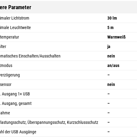
ere Parameter
maler Lichtstrom
30 lm
male Leuchtweite
5 m
temperatur
Warmweiß
lter
ja
matisches Einschalten/Ausschalten
nein
htmodus
an/aus
verzögerung
–
sensor
nein
. Ausgang 1× USB
–
. Ausgang, gesamt
–
nahme
–
lastungsschutz, Überspannungsschutz, Kurzschlussschutz
–
hl der USB Ausgänge
–