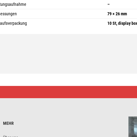
stungsaufnahme
–
essungen
79 × 26 mm
aufsverpackung
10 St, display bo
MEHR