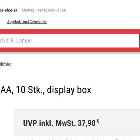
os-shop.at
Montag–Freitag 8:00 - 15:00
Angebote und Geschenke
lichter
AA, 10 Stk., display box
€
UVP inkl. MwSt.
37,90