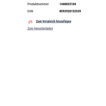
Produktnummer
1440033104
EAN
8592920152539
Zum Vergleich hinzufügen
Zum Herunterladen