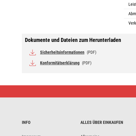
Lei
Abm
Verk
Dokumente und Dateien zum Herunterladen
Sicherheitsinformationen
(PDF)
Konformitätserklärung
(PDF)
LED
Nachtlicht
P4722
für
3×
AAA,
10
Stk.,
INFO
ALLES ÜBER EINKAUFEN
display
box