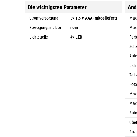
Die wichtigsten Parameter
And
Stromversorgung
3× 1,5 V AAA (mitgeliefert)
Maxi
Bewegungsmelder
nein
Maxi
Lichtquelle
4× LED
Farb
Scha
Auto
Lic
Zeit
Foto
Max
Max
Auf
Über
Anza